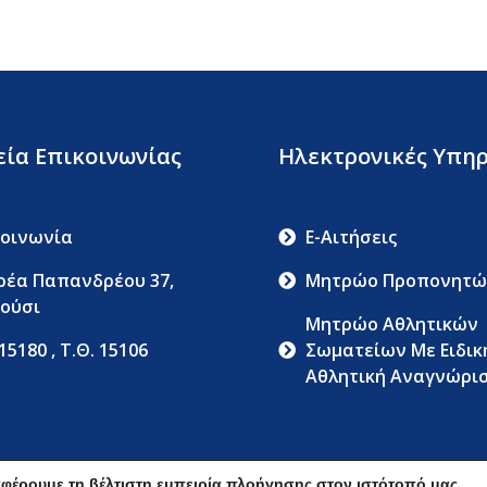
εία Επικοινωνίας
Ηλεκτρονικές Υπηρ
κοινωνία
E-Αιτήσεις
ρέα Παπανδρέου 37,
Μητρώο Προπονητώ
ούσι
Μητρώο Αθλητικών
 15180 , Τ.Θ. 15106
Σωματείων Με Ειδικ
Αθλητική Αναγνώρι
Όροι Χρήσης
Δήλωση Απορρήτ
φέρουμε τη βέλτιστη εμπειρία πλοήγησης στον ιστότοπό μας.