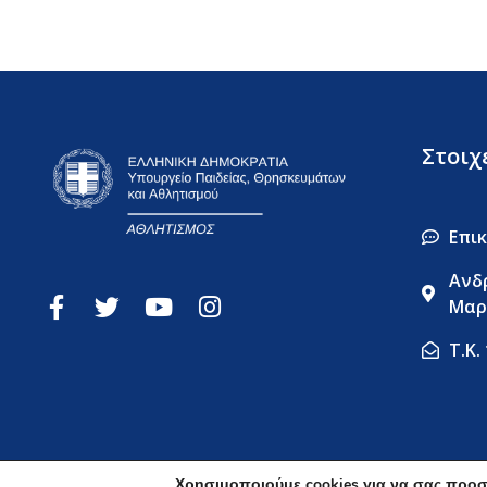
Στοιχ
Επι
Ανδ
Μαρ
Τ.Κ.
Χρησιμοποιούμε cookies για να σας προσ