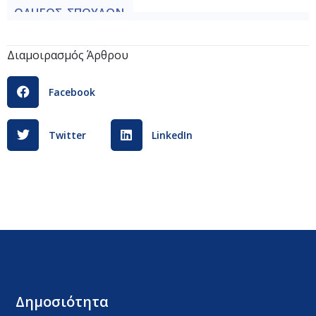
ΟΔΗΓΟΣ_ΣΠΟΥΔΩΝ_-
_Κανονισμός_Λειτουργίας_Σχολής_Προπονητών_Ιππασί
Διαμοιρασμός Άρθρου
Facebook
Twitter
LinkedIn
Δημοσιότητα