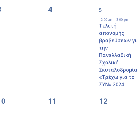
0
0
1
3
4
5
events,
events,
event,
12:00 am
-
3:00 pm
Τελετή
απονομής
βραβεύσεων γ
την
Πανελλαδική
Σχολική
Σκυταλοδρομί
«Τρέχω για το
ΣΥΝ» 2024
0
0
0
10
11
12
events,
events,
events,