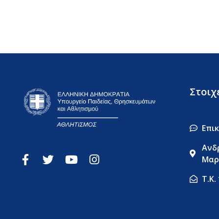
Στοιχ
Επι
Ανδ
Μαρ
Τ.Κ.