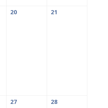
0
0
20
21
events,
events,
0
0
27
28