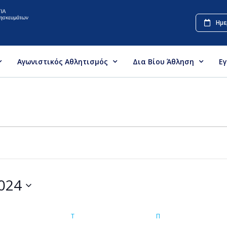
Ημε
Αγωνιστικός Αθλητισμός
Δια Βίου Άθληση
Ε
024
Τ
Π