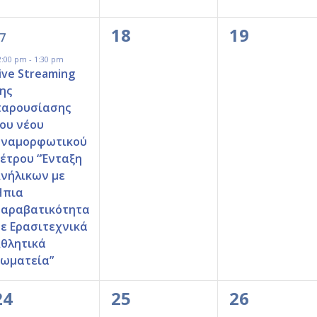
1
0
0
18
19
7
event,
events,
events,
2:00 pm
-
1:30 pm
ive Streaming
ης
αρουσίασης
ου νέου
ναμορφωτικού
έτρου “Ένταξη
νήλικων με
Ήπια
αραβατικότητα
ε Ερασιτεχνικά
θλητικά
ωματεία”
0
0
0
24
25
26