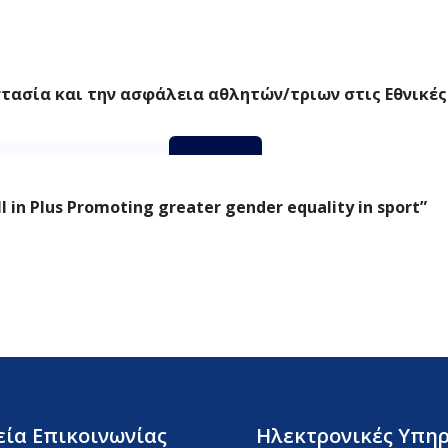
τασία και την ασφάλεια αθλητών/τριων στις Εθνικέ
ΛΕΙΑΣ ΑΘΛΗΤΩΝ_ΕΑΟ
Λήψη
 in Plus Promoting greater gender equality in sport”
εία Επικοινωνίας
Ηλεκτρονικές Υπηρ