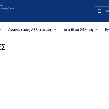
Ημε
Αγωνιστικός Αθλητισμός
Δια Βίου Άθληση
Ε
ΕΣ