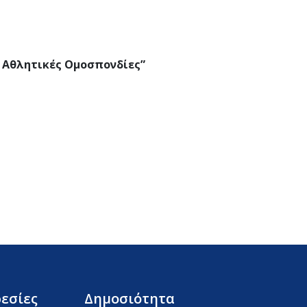
ς Αθλητικές Ομοσπονδίες”
εσίες
Δημοσιότητα