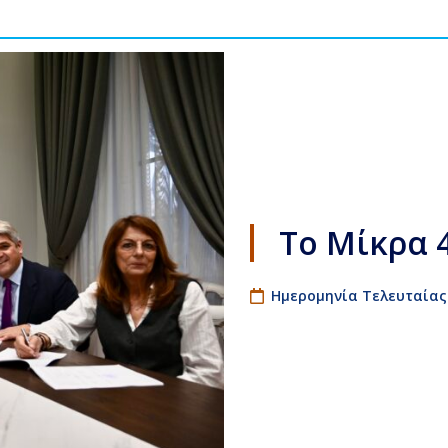
Το Μίκρα 
Ημερομηνία Τελευταίας