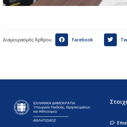
Διαμοιρασμός Άρθρου
Facebook
Tw
Στοιχ
Επι