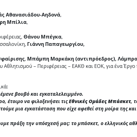
άς Αθανασιάδου-Αηδονά
,
ρη Μπίλια
,
ριφέρειας,
Θάνου Μπέγκα
,
σσαλονίκη,
Γιάννη Παπαγεωργίου,
σφαίρισης
,
Μπάμπη Μαρκάκη
(αντιπρόεδρος),
Λάμπρο
υ Αθλητισμού – Περιφέρειας – ΕΑΚΘ και ΕΟΚ, για ένα Έργο
ικά
:
 έμενε βουβό και εγκαταλελειμμένο.
ο, έτοιμο να φιλοξενήσει τις
Εθνικές Ομάδες Μπάσκετ
, 
ούμε μια εγκατάσταση που είχε αφεθεί στη μοίρα της και
ουμε πράξη την υπόσχεσή μας: το μπάσκετ, ο ελληνικός α