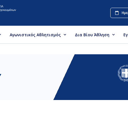
Ημε
Αγωνιστικός Αθλητισμός
Δια Βίου Άθληση
Ε
Υ