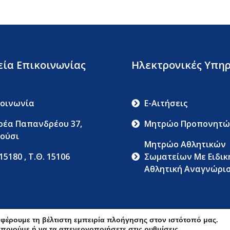
εία Επικοινωνίας
Ηλεκτρονικές Υπηρ
κοινωνία
E-Αιτήσεις
ρέα Παπανδρέου 37,
Μητρώο Προπονητώ
ούσι
Μητρώο Αθλητικών
 15180 , Τ.Θ. 15106
Σωματείων Με Ειδικ
Αθλητική Αναγνώρι
Όροι Χρήσης
Δήλωση Απορρήτ
φέρουμε τη βέλτιστη εμπειρία πλοήγησης στον ιστότοπό μας.
οποιούμε ή να τα απενεργοποιήσετε στις
ρυθμίσεις
.