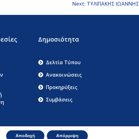
Next:
ΤΥΛΙΠΑΚΗΣ ΙΩΑΝΝΗΣ
εσίες
Δημοσιότητα
Δελτία Τύπου
ν
Ανακοινώσεις
Προκηρύξεις
ή
Συμβάσεις
ση
ου Και Προστασίας Δεδομένων Προσωπικού Χαρακτήρα
Αποδοχή
Απόρριψη