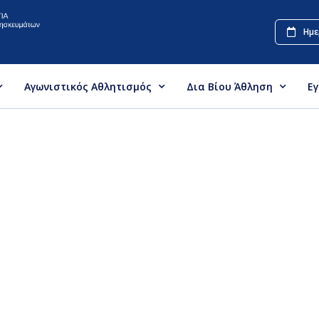
Ημε
Αγωνιστικός Αθλητισμός
Δια Βίου Άθληση
Ε