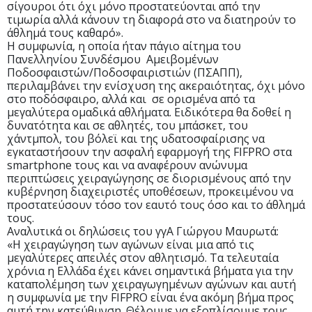
σίγουροι ότι όχι μόνο προστατεύονται από την
τιμωρία αλλά κάνουν τη διαφορά στο να διατηρούν το
άθλημά τους καθαρό».
Η συμφωνία, η οποία ήταν πάγιο αίτημα του
Πανελληνίου Συνδέσμου Αμειβομένων
Ποδοσφαιστών/Ποδοσφαιριστιών (ΠΣΑΠΠ),
περιλαμβάνει την ενίσχυση της ακεραιότητας, όχι μόνο
στο ποδόσφαιρο, αλλά και σε ορισμένα από τα
μεγαλύτερα ομαδικά αθλήματα. Ειδικότερα θα δοθεί η
δυνατότητα και σε αθλητές, του μπάσκετ, του
χάντμπολ, του βόλεϊ και της υδατοσφαίρισης να
εγκαταστήσουν την ασφαλή εφαρμογή της FIFPRO στα
smartphone τους και να αναφέρουν ανώνυμα
περιπτώσεις χειραγώγησης σε διορισμένους από την
κυβέρνηση διαχειριστές υποθέσεων, προκειμένου να
προστατεύσουν τόσο τον εαυτό τους όσο και το άθλημά
τους.
Αναλυτικά οι δηλώσεις του γγΑ Γιώργου Μαυρωτά:
«Η χειραγώγηση των αγώνων είναι μια από τις
μεγαλύτερες απειλές στον αθλητισμό. Τα τελευταία
χρόνια η Ελλάδα έχει κάνει σημαντικά βήματα για την
καταπολέμηση των χειραγωγημένων αγώνων και αυτή
η συμφωνία με την FIFPRO είναι ένα ακόμη βήμα προς
αυτή την κατεύθυνση. Θέλουμε να εξοπλίσουμε τους