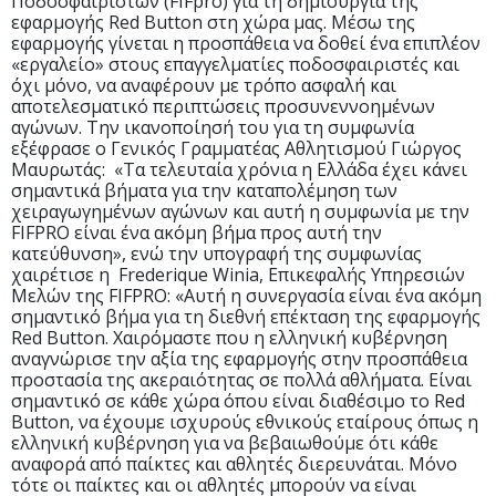
Ποδοσφαιριστών (FIFpro) για τη δημιουργία της
εφαρμογής Red Button στη χώρα μας. Μέσω της
εφαρμογής γίνεται η προσπάθεια να δοθεί ένα επιπλέον
«εργαλείο» στους επαγγελματίες ποδοσφαιριστές και
όχι μόνο, να αναφέρουν με τρόπο ασφαλή και
αποτελεσματικό περιπτώσεις προσυνεννοημένων
αγώνων. Την ικανοποίησή του για τη συμφωνία
εξέφρασε ο Γενικός Γραμματέας Αθλητισμού Γιώργος
Μαυρωτάς: «Τα τελευταία χρόνια η Ελλάδα έχει κάνει
σημαντικά βήματα για την καταπολέμηση των
χειραγωγημένων αγώνων και αυτή η συμφωνία με την
FIFPRO είναι ένα ακόμη βήμα προς αυτή την
κατεύθυνση», ενώ την υπογραφή της συμφωνίας
χαιρέτισε η Frederique Winia, Επικεφαλής Υπηρεσιών
Μελών της FIFPRO: «Αυτή η συνεργασία είναι ένα ακόμη
σημαντικό βήμα για τη διεθνή επέκταση της εφαρμογής
Red Button. Χαιρόμαστε που η ελληνική κυβέρνηση
αναγνώρισε την αξία της εφαρμογής στην προσπάθεια
προστασία της ακεραιότητας σε πολλά αθλήματα. Είναι
σημαντικό σε κάθε χώρα όπου είναι διαθέσιμο το Red
Button, να έχουμε ισχυρούς εθνικούς εταίρους όπως η
ελληνική κυβέρνηση για να βεβαιωθούμε ότι κάθε
αναφορά από παίκτες και αθλητές διερευνάται. Μόνο
τότε οι παίκτες και οι αθλητές μπορούν να είναι