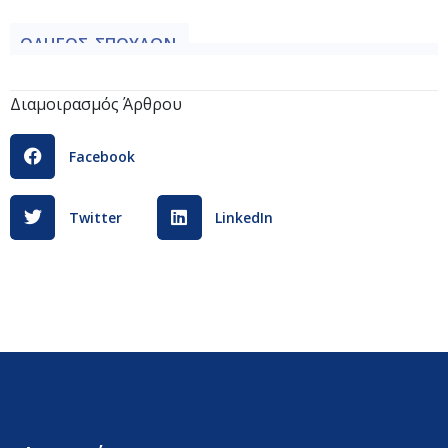
ΟΔΗΓΟΣ_ΣΠΟΥΔΩΝ_-
_Κανονισμός_Λειτουργίας_Σχολής_Προπονητών_Σκοπ
Διαμοιρασμός Άρθρου
Facebook
Twitter
LinkedIn