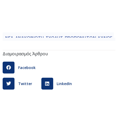
ΝΕΑ_ΑΝΑΚΟΙΝΩΣΗ_ΣΧΟΛΗΣ_ΠΡΟΠΟΝΗΤΩΝ_ΚΑΝΟΕ-
ΚΑΓΙΑΚ_ΚΑΙ_SUP_ΓΙΑ_ΑΛΛΑΓΗ_ΤΗΣ_ΗΜΕΡΟΜΗΝΙΑΣ_ΕΝΑ
Διαμοιρασμός Άρθρου
Facebook
Twitter
LinkedIn