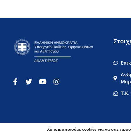
Στοιχ
Επι
Ανδ
Μαρ
Τ.Κ.
Χρησιμοποιούμε cookies για να σας προσ