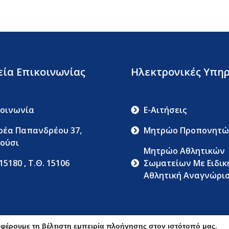
εία Επικοινωνίας
Ηλεκτρονικές Υπηρ
κοινωνία
E-Αιτήσεις
ρέα Παπανδρέου 37,
Μητρώο Προπονητώ
ούσι
Μητρώο Αθλητικών
 15180 , Τ.Θ. 15106
Σωματείων Με Ειδικ
Αθλητική Αναγνώρι
Όροι Χρήσης
Δήλωση Απορρήτ
φέρουμε τη βέλτιστη εμπειρία πλοήγησης στον ιστότοπό μας.