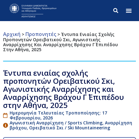
Σύνθετ
Αρχική
Προπονητές
>
>
Έντυπα Ενιαίας Σχολής
Προπονητών Ορειβατικού Σκι, Αγωνιστικής
Αναρρίχησης Και Αναρρίχησης Βράχου Γ΄ Επιπέδου
Στην Αθήνα, 2025
Έντυπα ενιαίας σχολής
προπονητών Ορειβατικού Σκι,
Αγωνιστικής Αναρρίχησης και
Αναρρίχησης Βράχου Γ΄ Επιπέδου
στην Αθήνα, 2025
Ημερομηνία Τελευταίας Τροποποίησης: 17
Φεβρουαρίου, 2026
Αγωνιστική Αναρρίχηση / Sports Climbing
,
Αναρρίχηση
βράχου
,
Ορειβατικό Σκι / Ski Μountaineering