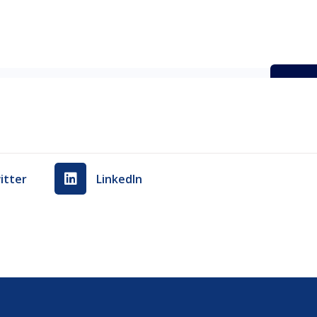
ΠΟΝΗΤΩΝ-ΑΡΣΗΣ-ΒΑΡΩΝ-Γ΄ΚΑΤΗΓΟΡΙΑΣ-ΑΘΗΝΑ
Λήψ
itter
LinkedIn