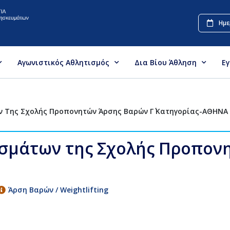
Ημε
Αγωνιστικός Αθλητισμός
Δια Βίου Άθληση
Ε
ν Της Σχολής Προπονητών Άρσης Βαρών Γ΄ Κατηγορίας-ΑΘΗΝΑ
εσμάτων της Σχολής Προπονη
Άρση Βαρών / Weightlifting