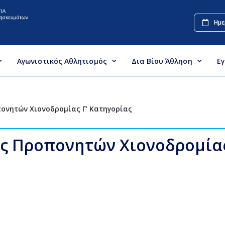
Ημε
Αγωνιστικός Αθλητισμός
Δια Βίου Άθληση
Ε
ονητών Χιονοδρομίας Γ’ Κατηγορίας
ς Προπονητών Χιονοδρομίας