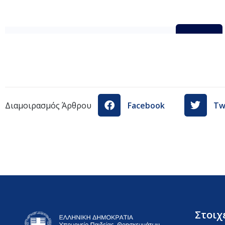
Οδηγος_Σπουδων_Σχολης_Προπονητων
Λήψη
Διαμοιρασμός Άρθρου
Facebook
Tw
Στοιχ