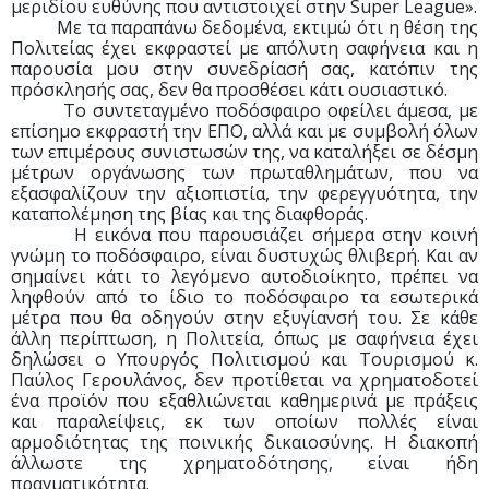
μεριδίου ευθύνης που αντιστοιχεί στην Super League».
Με τα παραπάνω δεδομένα, εκτιμώ ότι η θέση της
Πολιτείας έχει εκφραστεί με απόλυτη σαφήνεια και η
παρουσία μου στην συνεδρίασή σας, κατόπιν της
πρόσκλησής σας, δεν θα προσθέσει κάτι ουσιαστικό.
Το συντεταγμένο ποδόσφαιρο οφείλει άμεσα, με
επίσημο εκφραστή την ΕΠΟ, αλλά και με συμβολή όλων
των επιμέρους συνιστωσών της, να καταλήξει σε δέσμη
μέτρων οργάνωσης των πρωταθλημάτων, που να
εξασφαλίζουν την αξιοπιστία, την φερεγγυότητα, την
καταπολέμηση της βίας και της διαφθοράς.
Η εικόνα που παρουσιάζει σήμερα στην κοινή
γνώμη το ποδόσφαιρο, είναι δυστυχώς θλιβερή. Και αν
σημαίνει κάτι το λεγόμενο αυτοδιοίκητο, πρέπει να
ληφθούν από το ίδιο το ποδόσφαιρο τα εσωτερικά
μέτρα που θα οδηγούν στην εξυγίανσή του. Σε κάθε
άλλη περίπτωση, η Πολιτεία, όπως με σαφήνεια έχει
δηλώσει ο Υπουργός Πολιτισμού και Τουρισμού κ.
Παύλος Γερουλάνος, δεν προτίθεται να χρηματοδοτεί
ένα προϊόν που εξαθλιώνεται καθημερινά με πράξεις
και παραλείψεις, εκ των οποίων πολλές είναι
αρμοδιότητας της ποινικής δικαιοσύνης. Η διακοπή
άλλωστε της χρηματοδότησης, είναι ήδη
πραγματικότητα.