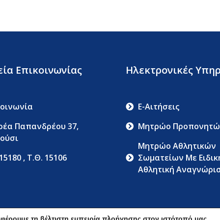
εία Επικοινωνίας
Ηλεκτρονικές Υπηρ
κοινωνία
E-Αιτήσεις
ρέα Παπανδρέου 37,
Μητρώο Προπονητώ
ούσι
Μητρώο Αθλητικών
 15180 , Τ.Θ. 15106
Σωματείων Με Ειδικ
Αθλητική Αναγνώρι
Όροι Χρήσης
Δήλωση Απορρήτ
φέρουμε τη βέλτιστη εμπειρία πλοήγησης στον ιστότοπό μας.