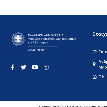
Στοιχ
Επι
Ανδ
Μαρ
Τ.Κ.
Χρησιμοποιούμε cookies για να σας προσ