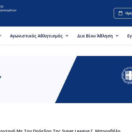
Ημε
Αγωνιστικός Αθλητισμός
Δια Βίου Άθληση
Ε
Υ
οντονή Με Τον Πρόεδρο Της Super League Γ. Μποροβήλο