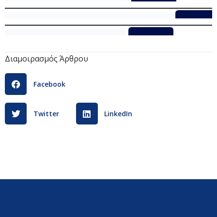
Εντυπο_Υλοποίησης__Π_Α_γ_Ο
Λήψη
ΕΝΤΥΠΟ_ΑΠΟΠΛΗΡΩΜΗΣ_ΔΑΠΑΝΩΝ_2020
Λήψη
Αίτηση__ΠΙΣΤΟΠΟΙΗΣΗΣ_2021
Λήψη
Διαμοιρασμός Άρθρου
Facebook
Twitter
LinkedIn