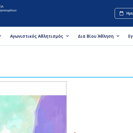
Ημε
Αγωνιστικός Αθλητισμός
Δια Βίου Άθληση
Ε