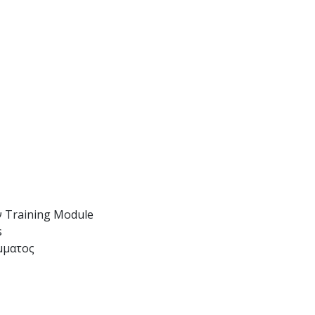
ν Training Module
s
μματος