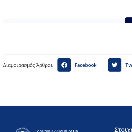
egkrisi_organotikou_plaisiou_fek_1774_B_17062016
Διαμοιρασμός Άρθρου
Facebook
Tw
Στοιχ