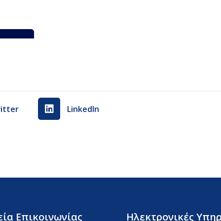
Λήψη
itter
LinkedIn
εία Επικοινωνίας
Ηλεκτρονικές Υπηρ