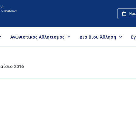
Ημε
Αγωνιστικός Αθλητισμός
Δια Βίου Άθληση
Ε
αίσιο 2016