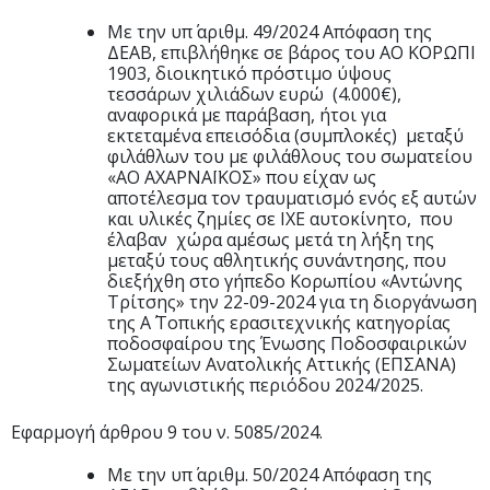
Με την υπ΄ αριθμ. 49/2024 Απόφαση της
ΔΕΑΒ, επιβλήθηκε σε βάρος του ΑΟ ΚΟΡΩΠΙ
1903, διοικητικό πρόστιμο ύψους
τεσσάρων χιλιάδων ευρώ (4.000€),
αναφορικά με παράβαση, ήτοι για
εκτεταμένα επεισόδια (συμπλοκές) μεταξύ
φιλάθλων του με φιλάθλους του σωματείου
«ΑΟ ΑΧΑΡΝΑΪΚΟΣ» που είχαν ως
αποτέλεσμα τον τραυματισμό ενός εξ αυτών
και υλικές ζημίες σε ΙΧΕ αυτοκίνητο, που
έλαβαν χώρα αμέσως μετά τη λήξη της
μεταξύ τους αθλητικής συνάντησης, που
διεξήχθη στο γήπεδο Κορωπίου «Αντώνης
Τρίτσης» την 22-09-2024 για τη διοργάνωση
της Α΄ Τοπικής ερασιτεχνικής κατηγορίας
ποδοσφαίρου της Ένωσης Ποδοσφαιρικών
Σωματείων Ανατολικής Αττικής (ΕΠΣΑΝΑ)
της αγωνιστικής περιόδου 2024/2025.
Εφαρμογή άρθρου 9 του ν. 5085/2024.
Με την υπ΄ αριθμ. 50/2024 Απόφαση της