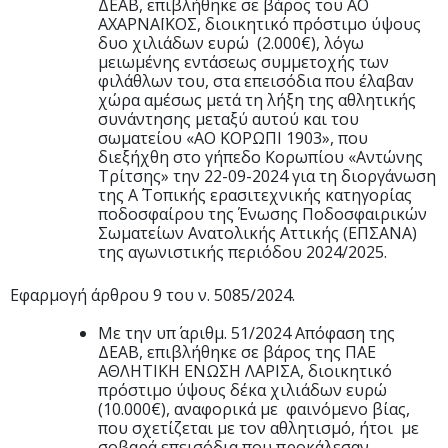
ΔΕΑΒ, επιβλήθηκε σε βάρος του ΑΟ
ΑΧΑΡΝΑΪΚΟΣ, διοικητικό πρόστιμο ύψους
δυο χιλιάδων ευρώ (2.000€),
λόγω
μειωμένης εντάσεως συμμετοχής των
φιλάθλων του, στα επεισόδια που έλαβαν
χώρα αμέσως μετά τη λήξη της αθλητικής
συνάντησης μεταξύ αυτού και του
σωματείου «ΑΟ ΚΟΡΩΠΙ 1903», που
διεξήχθη στο γήπεδο Κορωπίου «Αντώνης
Τρίτσης» την 22-09-2024 για τη διοργάνωση
της Α΄ Τοπικής ερασιτεχνικής κατηγορίας
ποδοσφαίρου της Ένωσης Ποδοσφαιρικών
Σωματείων Ανατολικής Αττικής (ΕΠΣΑΝΑ)
της αγωνιστικής περιόδου 2024/2025.
Εφαρμογή άρθρου 9 του ν. 5085/2024.
Με την υπ΄ αριθμ. 51/2024 Απόφαση της
ΔΕΑΒ, επιβλήθηκε σε βάρος της ΠΑΕ
ΑΘΛΗΤΙΚΗ ΕΝΩΣΗ ΛΑΡΙΣΑ, διοικητικό
πρόστιμο ύψους δέκα χιλιάδων ευρώ
(10.000€), αναφορικά με φαινόμενο βίας,
που σχετίζεται με τον αθλητισμό, ήτοι με
σοβαρά επεισόδια που προκάλεσαν