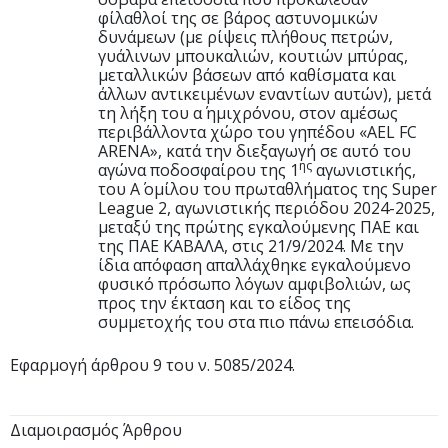
φίλαθλοί της σε βάρος αστυνομικών
δυνάμεων (με ρίψεις πλήθους πετρών,
γυάλινων μπουκαλιών, κουτιών μπύρας,
μεταλλικών βάσεων από καθίσματα και
άλλων αντικειμένων εναντίων αυτών), μετά
τη λήξη του α΄ ημιχρόνου, στον αμέσως
περιβάλλοντα χώρο του γηπέδου «AEL FC
ARENA», κατά την διεξαγωγή σε αυτό του
ης
αγώνα ποδοσφαίρου της 1
αγωνιστικής,
του Α΄ ομίλου του πρωταθλήματος της Super
League 2, αγωνιστικής περιόδου 2024-2025,
μεταξύ της πρώτης εγκαλούμενης ΠΑΕ και
της ΠΑΕ ΚΑΒΑΛΑ, στις 21/9/2024. Με την
ίδια απόφαση απαλλάχθηκε εγκαλούμενο
φυσικό πρόσωπο λόγων αμφιβολιών, ως
προς την έκταση και το είδος της
συμμετοχής του στα πιο πάνω επεισόδια.
Εφαρμογή άρθρου 9 του ν. 5085/2024.
Διαμοιρασμός Άρθρου