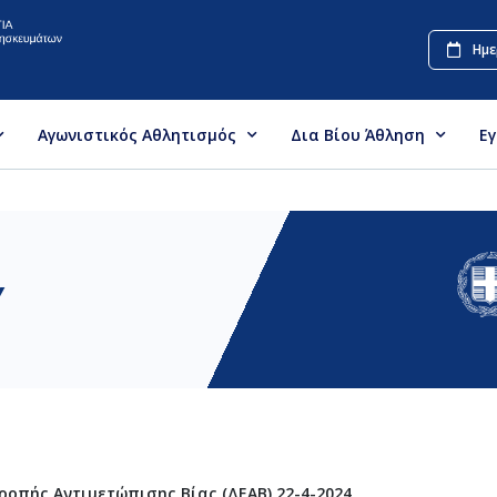
Ημε
Αγωνιστικός Αθλητισμός
Δια Βίου Άθληση
Ε
Υ
οπής Αντιμετώπισης Βίας (ΔΕΑΒ) 22-4-2024