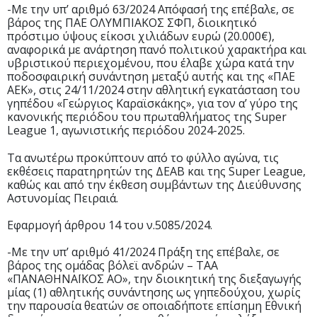
-Με την υπ’ αριθμό 63/2024 Απόφασή της επέβαλε, σε
βάρος της ΠΑΕ ΟΛΥΜΠΙΑΚΟΣ ΣΦΠ, διοικητικό
πρόστιμο ύψους είκοσι χιλιάδων ευρώ (20.000€),
αναφορικά με ανάρτηση πανό πολιτικού χαρακτήρα και
υβριστικού περιεχομένου, που έλαβε χώρα κατά την
ποδοσφαιρική συνάντηση μεταξύ αυτής και της «ΠΑΕ
ΑΕΚ», στις 24/11/2024 στην αθλητική εγκατάσταση του
γηπέδου «Γεώργιος Καραϊσκάκης», για τον α’ γύρο της
κανονικής περιόδου του πρωταθλήματος της Super
League 1, αγωνιστικής περιόδου 2024-2025.
Τα ανωτέρω προκύπτουν από το φύλλο αγώνα, τις
εκθέσεις παρατηρητών της ΔΕΑΒ και της Super League,
καθώς και από την έκθεση συμβάντων της Διεύθυνσης
Αστυνομίας Πειραιά.
Εφαρμογή άρθρου 14 του ν.5085/2024.
-Με την υπ’ αριθμό 41/2024 Πράξη της επέβαλε, σε
βάρος της ομάδας βόλεϊ ανδρών – ΤΑΑ
«ΠΑΝΑΘΗΝΑΪΚΟΣ ΑΟ», την διοικητική της διεξαγωγής
μίας (1) αθλητικής συνάντησης ως γηπεδούχου, χωρίς
την παρουσία θεατών σε οποιαδήποτε επίσημη Εθνική