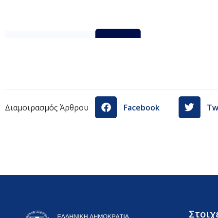
SKM_45826062211591
Λήψη
Διαμοιρασμός Άρθρου
Facebook
Tw
Στοιχ