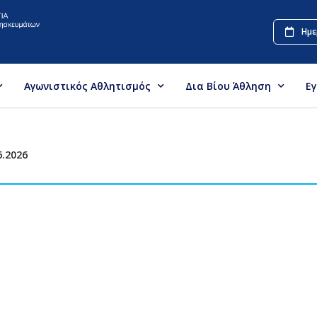
Ημε
Αγωνιστικός Αθλητισμός
Δια Βίου Άθληση
Ε
6.2026