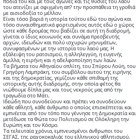
πόδια του και με τους αγώνες και τις θυσίες του λαού
του ατενίζει με σφιγμένη απ? την προσπάθεια τη γροθιά
με αισιοδοξία το μέλλον.
Είναι τόσο βαριά η ιστορία τούτου εδώ του αγώνα και
τόσο συναισθηματικά φορτισμένος αυτός εδώ ο χώρος
ώστε κάθε δρομέας που βαδίζει σε αυτή τη διαδρομή,
γίνεται ο ίδιος κοινωνός και συνάμα πρεσβευτής
αρχών, ιδεωδών και πολύ ισχυρών μηνυμάτων,
συνυφασμένων με την ιστορία του λαού μας. Η
εξάλειψη του ρατσισμού, η αλληλεγγύη, η ευγενής
άμιλλα, η ειρήνη και η αδελφοποίηση των λαών.
Τα βήματα του Αθηναίου οπλίτη, του Σπύρου Λούη, του
Γρηγόρη Λαμπράκη, του συμβόλου αυτού της ειρήνης
και της δημοκρατίας, γεμίζουν κάθε σπιθαμή της
ιστορικής αυτής διαδρομής, στην οποία φέτος θα
νιώθουμε δίπλα μας και τους νεκρούς μας από την
τραγωδία στο Μάτι.
Ιδεώδη που συνοδεύουν και πρέπει να συνοδεύουν
κάθε αθλητή, κάθε άνθρωπο ο οποίος επισκέπτεται και
εμπνέεται από τον τόπο που γέννησε τη Δημοκρατία και
μετέδωσε τα Φώτα του Πολιτισμού σε Ολόκληρη την
Ευρώπη και τον Κόσμο.
Τα τελευταία χρόνια, εμπνευσμένοι άνθρωποι του
ΣΕΓΑΣ, της ραχοκοκαλιάς του ελληνικού αθλητισμού,