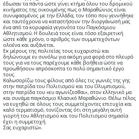
έδωσαν τα πάντα ώστε γίνει κτήμα όλου του δρομικού
κινήματος της οικουμένης πως ο Μαραθώνιος είναι
συνυφασμένος με την Ελλάδα, τον τόπο που γεννήθηκε
και ταυτόχρονα να καταστήσουν την διοργάνωσή μας
ένα από τα κορυφαία γεγονότα του Παγκόσμιου
Αθλητισμού. Η δουλειά τους είναι τόσο εξαιρετική
ώστε κάθε χρόνο, ο αριθμός των συμμετεχόντων
ολοένα και αυξάνεται.
Εκ μέρους της πολιτείας τους ευχαριστώ και
δηλώνουμε εν συνόλω για ακόμη μια φορά στο πλευρό
τους για να τους παρέχουμε κάθε βοήθεια ώστε να
προωθήσουν απρόσκοπτα το πολύ σημαντικό έργο
τους.
Καλωσορίζω τους φίλους από όλες τις γωνιές της γης
στην πατρίδα του Πολιτισμού και του Ολυμπισμού,
στην πατρίδα του «ευ αγωνίζεσθαι», στον ελληνικό μα
και συνάμα παγκόσμιο Κλασικό Μαραθώνιο. Θέλω τέλος
να ευχηθώ σε όλους τους συμμετέχοντες επιτυχία και
καλό τερματισμό, τονίζοντας ότι στη μεγάλη αυτή
γιορτή του Αθλητισμού και του Πολιτισμού σημασία
έχει η συμμετοχή.
Σας ευχαριστώ».