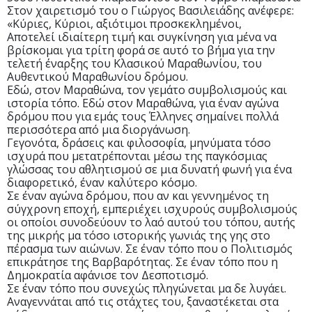
Στον χαιρετισμό του ο Γιώργος Βασιλειάδης ανέφερε:
«Κύριες, Κύριοι, αξιότιμοι προσκεκλημένοι,
Αποτελεί ιδιαίτερη τιμή και συγκίνηση για μένα να
βρίσκομαι για τρίτη φορά σε αυτό το βήμα για την
τελετή έναρξης του Κλασικού Μαραθωνίου, του
Αυθεντικού Μαραθωνίου δρόμου.
Εδώ, στον Μαραθώνα, τον γεμάτο συμβολισμούς και
ιστορία τόπο. Εδώ στον Μαραθώνα, για έναν αγώνα
δρόμου που για εμάς τους Έλληνες σημαίνει πολλά
περισσότερα από μια διοργάνωση.
Γεγονότα, δράσεις και φιλοσοφία, μηνύματα τόσο
ισχυρά που μετατρέπονται μέσω της παγκόσμιας
γλώσσας του αθλητισμού σε μια δυνατή φωνή για ένα
διαφορετικό, έναν καλύτερο κόσμο.
Σε έναν αγώνα δρόμου, που αν και γεννημένος τη
σύγχρονη εποχή, εμπεριέχει ισχυρούς συμβολισμούς
οι οποίοι συνοδεύουν το λαό αυτού του τόπου, αυτής
της μικρής μα τόσο ιστορικής γωνιάς της γης στο
πέρασμα των αιώνων. Σε έναν τόπο που ο Πολιτισμός
επικράτησε της Βαρβαρότητας. Σε έναν τόπο που η
Δημοκρατία αφάνισε τον Δεσποτισμό.
Σε έναν τόπο που συνεχώς πληγώνεται μα δε λυγάει.
Αναγεννάται από τις στάχτες του, ξαναστέκεται στα