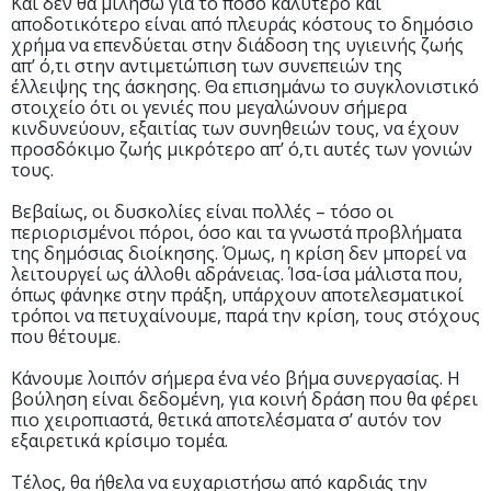
Και δεν θα μιλήσω για το πόσο καλύτερο και
αποδοτικότερο είναι από πλευράς κόστους το δημόσιο
χρήμα να επενδύεται στην διάδοση της υγιεινής ζωής
απ’ ό,τι στην αντιμετώπιση των συνεπειών της
έλλειψης της άσκησης. Θα επισημάνω το συγκλονιστικό
στοιχείο ότι οι γενιές που μεγαλώνουν σήμερα
κινδυνεύουν, εξαιτίας των συνηθειών τους, να έχουν
προσδόκιμο ζωής μικρότερο απ’ ό,τι αυτές των γονιών
τους.
Βεβαίως, οι δυσκολίες είναι πολλές – τόσο οι
περιορισμένοι πόροι, όσο και τα γνωστά προβλήματα
της δημόσιας διοίκησης. Όμως, η κρίση δεν μπορεί να
λειτουργεί ως άλλοθι αδράνειας. Ίσα-ίσα μάλιστα που,
όπως φάνηκε στην πράξη, υπάρχουν αποτελεσματικοί
τρόποι να πετυχαίνουμε, παρά την κρίση, τους στόχους
που θέτουμε.
Κάνουμε λοιπόν σήμερα ένα νέο βήμα συνεργασίας. Η
βούληση είναι δεδομένη, για κοινή δράση που θα φέρει
πιο χειροπιαστά, θετικά αποτελέσματα σ’ αυτόν τον
εξαιρετικά κρίσιμο τομέα.
Τέλος, θα ήθελα να ευχαριστήσω από καρδιάς την