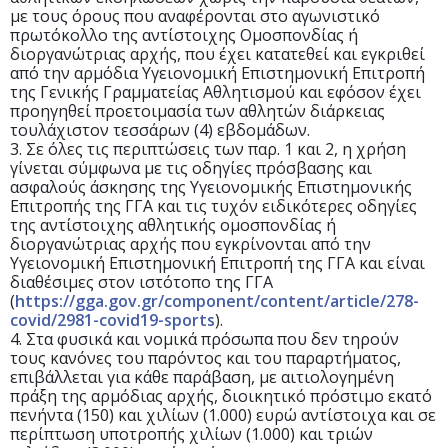
με τους όρους που αναφέρονται στο αγωνιστικό
πρωτόκολλο της αντίστοιχης Ομοσπονδίας ή
διοργανώτριας αρχής, που έχει κατατεθεί και εγκριθεί
από την αρμόδια Υγειονομική Επιστημονική Επιτροπή
της Γενικής Γραμματείας Αθλητισμού και εφόσον έχει
προηγηθεί προετοιμασία των αθλητών διάρκειας
τουλάχιστον τεσσάρων (4) εβδομάδων.
3. Σε όλες τις περιπτώσεις των παρ. 1 και 2, η χρήση
γίνεται σύμφωνα με τις οδηγίες πρόσβασης και
ασφαλούς άσκησης της Υγειονομικής Επιστημονικής
Επιτροπής της ΓΓΑ και τις τυχόν ειδικότερες οδηγίες
της αντίστοιχης αθλητικής ομοσπονδίας ή
διοργανώτριας αρχής που εγκρίνονται από την
Υγειονομική Επιστημονική Επιτροπή της ΓΓΑ και είναι
διαθέσιμες στον ιστότοπο της ΓΓΑ
(
https://gga.gov.gr/component/content/article/278-
covid/2981-covid19-sports
).
4. Στα φυσικά και νομικά πρόσωπα που δεν τηρούν
τους κανόνες του παρόντος και του παραρτήματος,
επιβάλλεται για κάθε παράβαση, με αιτιολογημένη
πράξη της αρμόδιας αρχής, διοικητικό πρόστιμο εκατό
πενήντα (150) και χιλίων (1.000) ευρώ αντίστοιχα και σε
περίπτωση υποτροπής χιλίων (1.000) και τριών