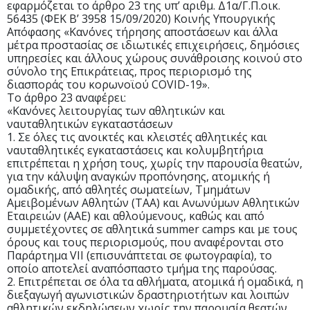
εφαρμόζεται το άρθρο 23 της υπ’ αριθμ. Δ1α/Γ.Π.οικ.
56435 (ΦΕΚ Β’ 3958 15/09/2020) Κοινής Υπουργικής
Απόφασης «Κανόνες τήρησης αποστάσεων και άλλα
μέτρα προστασίας σε ιδιωτικές επιχειρήσεις, δημόσιες
υπηρεσίες και άλλους χώρους συνάθροισης κοινού στο
σύνολο της Επικράτειας, προς περιορισμό της
διασποράς του κορωνοϊού COVID-19».
Το άρθρο 23 αναφέρει:
«Κανόνες λειτουργίας των αθλητικών και
ναυταθλητικών εγκαταστάσεων
1. Σε όλες τις ανοικτές και κλειστές αθλητικές και
ναυταθλητικές εγκαταστάσεις και κολυμβητήρια
επιτρέπεται η χρήση τους, χωρίς την παρουσία θεατών,
για την κάλυψη αναγκών προπόνησης, ατομικής ή
ομαδικής, από αθλητές σωματείων, Τμημάτων
Αμειβομένων Αθλητών (ΤΑΑ) και Ανωνύμων Αθλητικών
Εταιρειών (ΑΑΕ) και αθλούμενους, καθώς και από
συμμετέχοντες σε αθλητικά summer camps και με τους
όρους και τους περιορισμούς, που αναφέρονται στο
Παράρτημα VΙΙ (επισυνάπτεται σε φωτογραφία), το
οποίο αποτελεί αναπόσπαστο τμήμα της παρούσας.
2. Επιτρέπεται σε όλα τα αθλήματα, ατομικά ή ομαδικά, η
διεξαγωγή αγωνιστικών δραστηριοτήτων και λοιπών
αθλητικών εκδηλώσεων χωρίς την παρουσία θεατών,