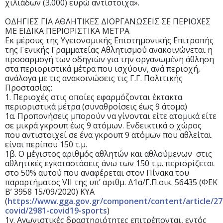
χιλιάδων (3.000) ευρώ αντίστοιχα».
ΟΔΗΓΙΕΣ ΓΙΑ ΑΘΛΗΤΙΚΕΣ ΔΙΟΡΓΑΝΩΣΕΙΣ ΣΕ ΠΕΡΙΟΧΕΣ
ΜΕ ΕΙΔΙΚΑ ΠΕΡΙΟΡΙΣΤΙΚΑ ΜΕΤΡΑ
Εκ μέρους της Υγειονομικής Επιστημονικής Επιτροπής
της Γενικής Γραμματείας Αθλητισμού ανακοινώνεται η
προσαρμογή των οδηγιών για την οργανωμένη άθληση
στα περιοριστικά μέτρα που ισχύουν, ανά περιοχή,
ανάλογα με τις ανακοινώσεις τις Γ.Γ. Πολιτικής
Προστασίας:
1.
Περιοχές στις οποίες εφαρμόζονται έκτακτα
περιοριστικά μέτρα (συναθροίσεις έως 9 άτομα)
1α. Προπονήσεις μπορούν να γίνονται είτε ατομικά είτε
σε μικρά γκρουπ έως 9 ατόμων. Ενδεικτικά ο χώρος
που αντιστοιχεί σε ένα γκρουπ 9 ατόμων που αθλείται
είναι περίπου 150 τ.μ.
1β. Ο μέγιστος αριθμός αθλητών και αθλούμενων στις
αθλητικές εγκαταστάσεις άνω των 150 τ.μ. περιορίζεται
στο 50% αυτού που αναφέρεται στον Πίνακα του
παραρτήματος VII της υπ’ αριθμ. Δ1α/Γ.Π.οικ. 56435 (ΦΕΚ
Β’ 3958 15/09/2020) ΚΥΑ
(
https://www.gga.gov.gr/component/content/article/27
covid/2981-covid19-sports
)
1γ. Αγωνιστικές δραστηριότητες επιτρέπονται, εντός