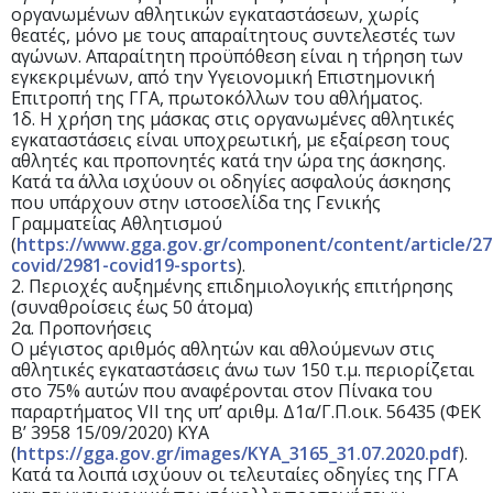
οργανωμένων αθλητικών εγκαταστάσεων, χωρίς
θεατές, μόνο με τους απαραίτητους συντελεστές των
αγώνων. Απαραίτητη προϋπόθεση είναι η τήρηση των
εγκεκριμένων, από την Υγειονομική Επιστημονική
Επιτροπή της ΓΓΑ, πρωτοκόλλων του αθλήματος.
1δ. Η χρήση της μάσκας στις οργανωμένες αθλητικές
εγκαταστάσεις είναι υποχρεωτική, με εξαίρεση τους
αθλητές και προπονητές κατά την ώρα της άσκησης.
Κατά τα άλλα ισχύουν οι οδηγίες ασφαλούς άσκησης
που υπάρχουν στην ιστοσελίδα της Γενικής
Γραμματείας Αθλητισμού
(
https://www.gga.gov.gr/component/content/article/27
covid/2981-covid19-sports
).
2.
Περιοχές αυξημένης επιδημιολογικής επιτήρησης
(συναθροίσεις έως 50 άτομα)
2α. Προπονήσεις
Ο μέγιστος αριθμός αθλητών και αθλούμενων στις
αθλητικές εγκαταστάσεις άνω των 150 τ.μ. περιορίζεται
στο 75% αυτών που αναφέρονται στον Πίνακα του
παραρτήματος VII της υπ’ αριθμ. Δ1α/Γ.Π.οικ. 56435 (ΦΕΚ
Β’ 3958 15/09/2020) ΚΥΑ
(
https://gga.gov.gr/images/KYA_3165_31.07.2020.pdf
).
Κατά τα λοιπά ισχύουν οι τελευταίες οδηγίες της ΓΓΑ