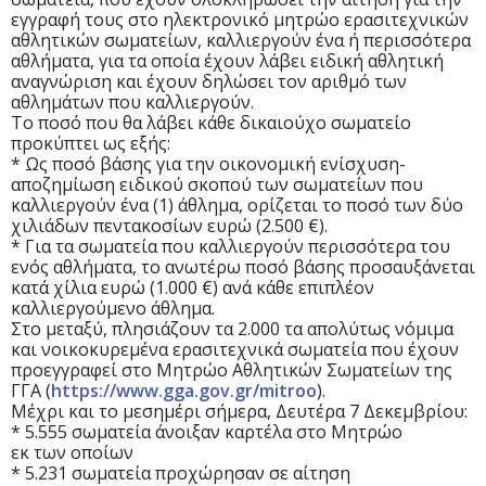
εγγραφή τους στο ηλεκτρονικό μητρώο ερασιτεχνικών
αθλητικών σωματείων, καλλιεργούν ένα ή περισσότερα
αθλήματα, για τα οποία έχουν λάβει ειδική αθλητική
αναγνώριση και έχουν δηλώσει τον αριθμό των
αθλημάτων που καλλιεργούν.
Το ποσό που θα λάβει κάθε δικαιούχο σωματείο
προκύπτει ως εξής:
* Ως ποσό βάσης για την οικονομική ενίσχυση-
αποζημίωση ειδικού σκοπού των σωματείων που
καλλιεργούν ένα (1) άθλημα, ορίζεται το ποσό των δύο
χιλιάδων πεντακοσίων ευρώ (2.500 €).
* Για τα σωματεία που καλλιεργούν περισσότερα του
ενός αθλήματα, το ανωτέρω ποσό βάσης προσαυξάνεται
κατά χίλια ευρώ (1.000 €) ανά κάθε επιπλέον
καλλιεργούμενο άθλημα.
Στο μεταξύ, πλησιάζουν τα 2.000 τα απολύτως νόμιμα
και νοικοκυρεμένα ερασιτεχνικά σωματεία που έχουν
προεγγραφεί στο Μητρώο Αθλητικών Σωματείων της
ΓΓΑ (
https://www.gga.gov.gr/mitroo
).
Μέχρι και το μεσημέρι σήμερα, Δευτέρα 7 Δεκεμβρίου:
* 5.555 σωματεία άνοιξαν καρτέλα στο Μητρώο
εκ των οποίων
* 5.231 σωματεία προχώρησαν σε αίτηση