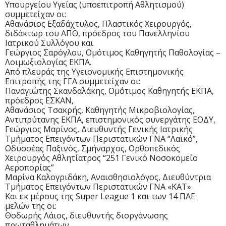
Υπουργείου Υγείας (υποεπιτροπή Αθλητισμού)
συμμετείχαν οι:
Αθανάσιος Εξαδάχτυλος, Πλαστικός Χειρουργός,
διδάκτωρ του ΑΠΘ, πρόεδρος του Πανελληνίου
Ιατρικού Συλλόγου και
Γεώργιος Σαρόγλου, Ομότιμος Καθηγητής Παθολογίας –
Λοιμωξιολογίας ΕΚΠΑ.
Από πλευράς της Υγειονομικής Επιστημονικής
Επιτροπής της ΓΓΑ συμμετείχαν οι:
Παναγιώτης Σκανδαλάκης, Ομότιμος Καθηγητής ΕΚΠΑ,
πρόεδρος ΕΣΚΑΝ,
Αθανάσιος Τσακρής, Καθηγητής Μικροβιολογίας,
Αντιπρύτανης ΕΚΠΑ, επιστημονικός συνεργάτης ΕΟΔΥ,
Γεώργιος Μαρίνος, Διευθυντής Γενικής Ιατρικής
Τμήματος Επειγόντων Περιστατικών ΓΝΑ “Λαϊκό”,
Οδυσσέας Παξινός, Σμήναρχος, Ορθοπεδικός
Χειρουργός Αθλητίατρος “251 Γενικό Νοσοκομείο
Αεροπορίας”
Μαρίνα Καλογριδάκη, Αναισθησιολόγος, Διευθύντρια
Τμήματος Επειγόντων Περιστατικών ΓΝΑ «ΚΑΤ»
Και εκ μέρους της Super League 1 και των 14 ΠΑΕ
μελών της οι:
Θοδωρής Λάιος, διευθυντής διοργάνωσης
πρωταθλημάτων