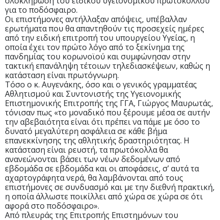
ολοκλήρωση του ειδικού υγειονομικού πρωτοκόλλου
για το ποδόσφαιρο.
Οι επιστήμονες αντήλλαξαν απόψεις, υπέβαλλαν
ερωτήματα που θα απαντηθούν τις προσεχείς ημέρες
από την ειδική επιτροπή του υπουργείου Υγείας, η
οποία έχει τον πρώτο λόγο από το ξεκίνημα της
πανδημίας του κορωνοϊού και συμφώνησαν στην
τακτική επανάληψη τέτοιων τηλεδιασκέψεων, καθώς η
κατάσταση είναι πρωτόγνωρη.
Τόσο ο κ. Αυγενάκης, όσο και ο γενικός γραμματέας
Αθλητισμού και Συντονιστής της Υγειονομικής
Επιστημονικής Επιτροπής της ΓΓΑ, Γιώργος Μαυρωτάς,
τόνισαν πως «το μοναδικό που ξέρουμε μέσα σε αυτήν
την αβεβαιότητα είναι ότι πρέπει να πάμε με όσο το
δυνατό μεγαλύτερη ασφάλεια σε κάθε βήμα
επανεκκίνησης της αθλητικής δραστηριότητας. Η
κατάσταση είναι ρευστή, τα πρωτόκολλα θα
ανανεώνονται βάσει των νέων δεδομένων από
εβδομάδα σε εβδομάδα και οι αποφάσεις, σ’ αυτά τα
αχαρτογράφητα νερά, θα λαμβάνονται από τους
επιστήμονες σε συνδυασμό και με την διεθνή πρακτική,
η οποία άλλωστε ποικίλλει από χώρα σε χώρα σε ότι
αφορά στο ποδόσφαιρο».
Από πλευράς της Επιτροπής Επιστημόνων του