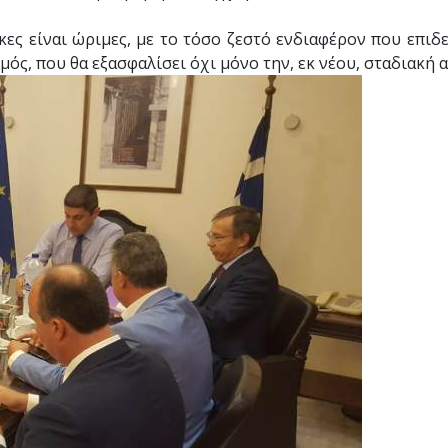
ήκες είναι ώριμες, με το τόσο ζεστό ενδιαφέρον που επιδ
ός, που θα εξασφαλίσει όχι μόνο την, εκ νέου, σταδιακή α