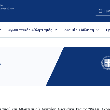
Ημε
Αγωνιστικός Αθλητισμός
Δια Βίου Άθληση
Ε
Υ
σμού Και Αθλητισμού, Λευτέρη Αυγενάκη, Για Το “Ράλλυ Ακρ