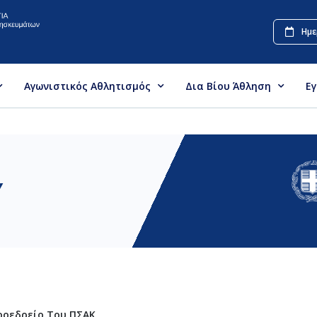
Ημε
Αγωνιστικός Αθλητισμός
Δια Βίου Άθληση
Ε
Υ
ροεδρείο Του ΠΣΑΚ