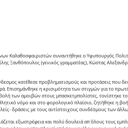
νων Καλαθοσφαιριστών συναντήθηκε ο Υφυπουργός Πολιτι
λης Ξανθόπουλος (γενικός γραμματέας), Κώστας Αλεξανδρί
νδεσμος κατέθεσε προβληματισμούς και προτάσεις που δεν
ά. Επισημάνθηκε η κρισιμότητα των στιγμών για το πρωτ
αβολή των αμοιβών στους μπασκετμπολίστες, τονίστηκε τ
λητικό νόμο και στο φορολογικό πλαίσιο, ζητήθηκε η βοή
ελείς- δράσεις με τους αντίστοιχους συνδέσμους των άλλ
ιάζεται εξωστρέφεια και πολύ δουλειά απ΄ όλους τους εμπ