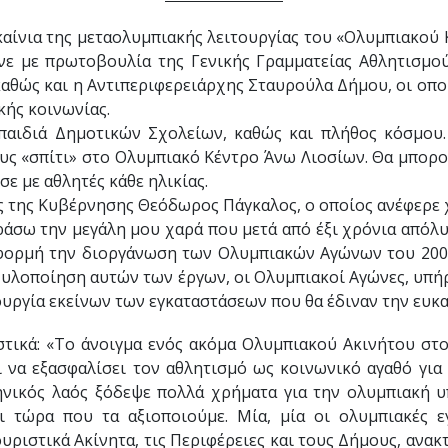
ίνια της μεταολυμπιακής λειτουργίας του «Ολυμπιακού 
νε με πρωτοβουλία της Γενικής Γραμματείας Αθλητισμού
θώς και η Αντιπεριφερειάρχης Σταυρούλα Δήμου, οι οποίο
κής κοινωνίας.
ά Δημοτικών Σχολείων, καθώς και πλήθος κόσμου. Με
υς «σπίτι» στο Ολυμπιακό Κέντρο Άνω Λιοσίων. Θα μπορ
σε με αθλητές κάθε ηλικίας.
της Κυβέρνησης Θεόδωρος Πάγκαλος, ο οποίος ανέφερε 
σω την μεγάλη μου χαρά που μετά από έξι χρόνια απόλυτ
 αφορμή την διοργάνωση των Ολυμπιακών Αγώνων του 2004
 η υλοποίηση αυτών των έργων, οι Ολυμπιακοί Αγώνες, υπή
ιουργία εκείνων των εγκαταστάσεων που θα έδιναν την ευκα
ά: «Το άνοιγμα ενός ακόμα Ολυμπιακού Ακινήτου στον 
 να εξασφαλίσει τον αθλητισμό ως κοινωνικό αγαθό για 
ληνικός λαός ξόδεψε πολλά χρήματα για την ολυμπιακή υ
ι τώρα που τα αξιοποιούμε. Μία, μία οι ολυμπιακές εγ
υριστικά Ακίνητα, τις Περιφέρειες και τους Δήμους, ανα