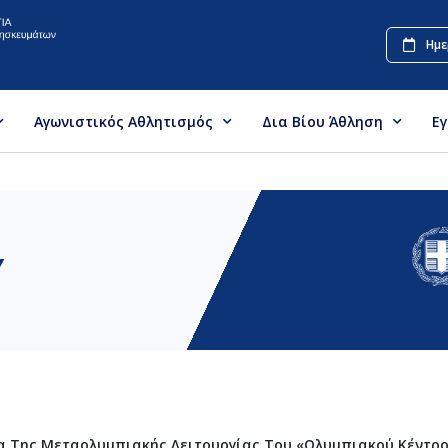
Ημε
Αγωνιστικός Αθλητισμός
Δια Βίου Άθληση
Ε
Υ
α Της Μεταολυμπιακής Λειτουργίας Του «Ολυμπιακού Κέντρο