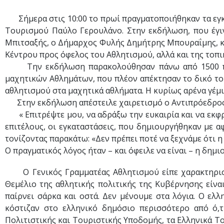
Σήμερα στις 10:00 το πρωί πραγματοποιήθηκαν τα εγκα
Τουρισμού Παύλο Γερουλάνο. Στην εκδήλωση, που έγι
Μπιτσαξής, ο Δήμαρχος Φυλής Δημήτρης Μπουραΐμης, κα
Κέντρου προς όφελος του Αθλητισμού, αλλά και της τοπι
Την εκδήλωση παρακολούθησαν πάνω από 1500 παιδι
μαχητικών Αθλημάτων, που πλέον απέκτησαν το δικό το
αθλητισμού στα μαχητικά αθλήματα. Η κυρίως αρένα γέμι
Στην εκδήλωση απέστειλε χαιρετισμό ο Αντιπρόεδρος 
« Επιτρέψτε μου, να αδράξω την ευκαιρία και να εκφρά
επιτέλους, οι εγκαταστάσεις, που δημιουργήθηκαν με
τονίζοντας παρακάτω: «Δεν πρέπει ποτέ να ξεχνάμε ότι
Ο πραγματικός λόγος ήταν – και όφειλε να είναι – η δημ
Ο Γενικός Γραμματέας Αθλητισμού είπε χαρακτηριστικ
Θεμέλιο της αθλητικής πολιτικής της Κυβέρνησης είναι
παίρνει σάρκα και οστά. Δεν μένουμε στα λόγια. Ο ελ
κόστιζαν στο ελληνικό δημόσιο περισσότερο από ό,τ
Πολιτιστικής και Τουριστικής Υποδομής, τα Ελληνικά Το