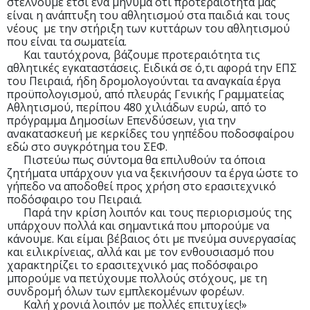
στέλνουμε έτσι ένα μήνυμα ότι προτεραιότητά μας
είναι η ανάπτυξη του αθλητισμού στα παιδιά και τους
νέους με την στήριξη των κυττάρων του αθλητισμού
που είναι τα σωματεία.
Και ταυτόχρονα, βάζουμε προτεραιότητα τις
αθλητικές εγκαταστάσεις. Ειδικά σε ό,τι αφορά την ΕΠΣ
του Πειραιά, ήδη δρομολογούνται τα αναγκαία έργα
προϋπολογισμού, από πλευράς Γενικής Γραμματείας
Αθλητισμού, περίπου 480 χιλιάδων ευρώ, από το
πρόγραμμα Δημοσίων Επενδύσεων, για την
ανακατασκευή με κερκίδες του γηπέδου ποδοσφαίρου
εδώ στο συγκρότημα του ΣΕΦ.
Πιστεύω πως σύντομα θα επιλυθούν τα όποια
ζητήματα υπάρχουν για να ξεκινήσουν τα έργα ώστε το
γήπεδο να αποδοθεί προς χρήση στο ερασιτεχνικό
ποδόσφαιρο του Πειραιά.
Παρά την κρίση λοιπόν και τους περιορισμούς της
υπάρχουν πολλά και σημαντικά που μπορούμε να
κάνουμε. Και είμαι βέβαιος ότι με πνεύμα συνεργασίας
και ειλικρίνειας, αλλά και με τον ενθουσιασμό που
χαρακτηρίζει το ερασιτεχνικό μας ποδόσφαιρο
μπορούμε να πετύχουμε πολλούς στόχους, με τη
συνδρομή όλων των εμπλεκομένων φορέων.
Καλή χρονιά λοιπόν με πολλές επιτυχίες!»