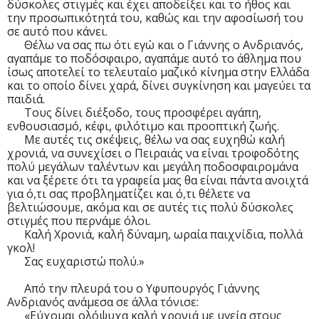
δύσκολες στιγμές και έχει αποδείξει και το ήθος και
την προσωπικότητά του, καθώς και την αφοσίωσή του
σε αυτό που κάνει.
Θέλω να σας πω ότι εγώ και ο Γιάννης ο Ανδριανός,
αγαπάμε το ποδόσφαιρο, αγαπάμε αυτό το άθλημα που
ίσως αποτελεί το τελευταίο μαζικό κίνημα στην Ελλάδα
και το οποίο δίνει χαρά, δίνει συγκίνηση και μαγεύει τα
παιδιά.
Τους δίνει διέξοδο, τους προσφέρει αγάπη,
ενθουσιασμό, κέφι, φιλότιμο και προοπτική ζωής.
Με αυτές τις σκέψεις, θέλω να σας ευχηθώ καλή
χρονιά, να συνεχίσει ο Πειραιάς να είναι τροφοδότης
πολύ μεγάλων ταλέντων και μεγάλη ποδοσφαιρομάνα
και να ξέρετε ότι τα γραφεία μας θα είναι πάντα ανοιχτά
για ό,τι σας προβληματίζει και ό,τι θέλετε να
βελτιώσουμε, ακόμα και σε αυτές τις πολύ δύσκολες
στιγμές που περνάμε όλοι.
Καλή Χρονιά, καλή δύναμη, ωραία παιχνίδια, πολλά
γκολ!
Σας ευχαριστώ πολύ.»
Από την πλευρά του ο Υφυπουργός Γιάννης
Ανδριανός ανάμεσα σε άλλα τόνισε:
«Εύχομαι ολόψυχα καλή χρονιά με υγεία στους