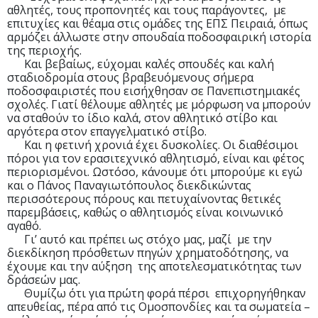
αθλητές, τους προπονητές και τους παράγοντες, με
επιτυχίες και θέαμα στις ομάδες της ΕΠΣ Πειραιά, όπως
αρμόζει άλλωστε στην σπουδαία ποδοσφαιρική ιστορία
της περιοχής.
Και βεβαίως, εύχομαι καλές σπουδές και καλή
σταδιοδρομία στους βραβευόμενους σήμερα
ποδοσφαιριστές που εισήχθησαν σε Πανεπιστημιακές
σχολές. Γιατί θέλουμε αθλητές με μόρφωση να μπορούν
να σταθούν το ίδιο καλά, στον αθλητικό στίβο και
αργότερα στον επαγγελματικό στίβο.
Και η φετινή χρονιά έχει δυσκολίες. Οι διαθέσιμοι
πόροι για τον ερασιτεχνικό αθλητισμό, είναι και φέτος
περιορισμένοι. Ωστόσο, κάνουμε ότι μπορούμε κι εγώ
και ο Πάνος Παναγιωτόπουλος διεκδικώντας
περισσότερους πόρους και πετυχαίνοντας θετικές
παρεμβάσεις, καθώς ο αθλητισμός είναι κοινωνικό
αγαθό.
Γι’ αυτό και πρέπει ως στόχο μας, μαζί με την
διεκδίκηση πρόσθετων πηγών χρηματοδότησης, να
έχουμε και την αύξηση της αποτελεσματικότητας των
δράσεών μας.
Θυμίζω ότι για πρώτη φορά πέρσι επιχορηγήθηκαν
απευθείας, πέρα από τις Ομοσπονδίες και τα σωματεία –