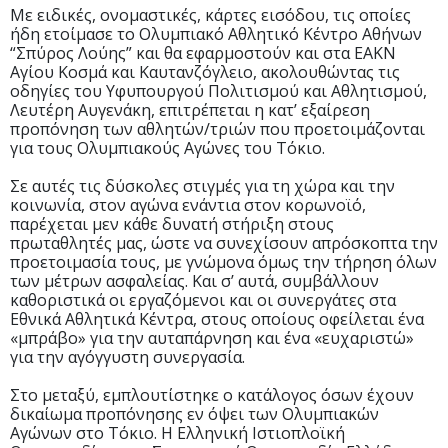
Με ειδικές, ονομαστικές, κάρτες εισόδου, τις οποίες
ήδη ετοίμασε το Ολυμπιακό Αθλητικό Κέντρο Αθήνων
“Σπύρος Λούης” και θα εφαρμοστούν και στα ΕΑΚΝ
Αγίου Κοσμά και Καυτανζόγλειο, ακολουθώντας τις
οδηγίες του Υφυπουργού Πολιτισμού και Αθλητισμού,
Λευτέρη Αυγενάκη, επιτρέπεται η κατ’ εξαίρεση
προπόνηση των αθλητών/τριών που προετοιμάζονται
για τους Ολυμπιακούς Αγώνες του Τόκιο.
Σε αυτές τις δύσκολες στιγμές για τη χώρα και την
κοινωνία, στον αγώνα ενάντια στον κορωνοϊό,
παρέχεται μεν κάθε δυνατή στήριξη στους
πρωταθλητές μας, ώστε να συνεχίσουν απρόσκοπτα την
προετοιμασία τους, με γνώμονα όμως την τήρηση όλων
των μέτρων ασφαλείας. Και σ’ αυτά, συμβάλλουν
καθοριστικά οι εργαζόμενοι και οι συνεργάτες στα
Εθνικά Αθλητικά Κέντρα, στους οποίους οφείλεται ένα
«μπράβο» για την αυταπάρνηση και ένα «ευχαριστώ»
για την αγόγγυστη συνεργασία.
Στο μεταξύ, εμπλουτίστηκε ο κατάλογος όσων έχουν
δικαίωμα προπόνησης εν όψει των Ολυμπιακών
Αγώνων στο Τόκιο. Η Ελληνική Ιστιοπλοϊκή