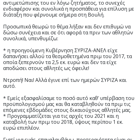
αντιμετώπισης του εν λόγω ζητήματος, το συνεχές
ενδιαφέρον και συνολικά η προσπάθεια για επίλυση με
διάταξη που φέρνουμε σήμερα στη Βουλή.
Προσωπικά θεωρώ το θέμα λήξαν και δεν επιθυμώ να
δώσω συνέχεια και σε ότι αφορά τα πριν των αθλητών
συνολικά, υπενθυμίζω:
* η προηγούμενη Κυβέρνηση ΣΥΡΙΖΑ-ΑΝΕΛ είχε
δαπανήσει αλλού τα θεσμοθετημένα πριμ του 2017, τα
οποία ξεπερνούν τα 2,5 εκ. ευρώ και δεν τα είχε
αποδώσει στους αθλητές ως όφειλε!
Ντροπή! Ναι! Αλλά έγινε επί των ημερών ΣΥΡΙΖΑ και
αυτό.
* Εμείς εξασφαλίσαμε το ποσό αυτό καθ’ υπέρβαση του
προϋπολογισμού μας και θα καταβληθούν τα πριμ τις
επόμενες εβδομάδες στους δικαιούχους αθλητές μας.
* Προγραμματίζεται για τις αρχές του 2021 και η
καταβολή των πριμ του 2018, ύψους περίπου 1 εκ.
ευρώ επιπλέον.
Γιατί για εμάς, επαναλαμβάνω, προτεραιότητα είναι οι