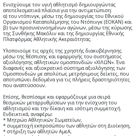
Ενισχύουμε τον υγιή αθλητισμό δημιουργώντας
αποτελεσματικά πλαίσια για την αντιμετώπιση:
α) του ντόπινγκ, μέσω της δημιουργίας του Εθνικού
Οργανισμού Καταπολέμησης του Ντόπινγκ (ΕΟΚΑΝ) και
β) των προσυνεννοημένων αγώνων, μέσω της κύρωσης
της Συνθήκης Μακόλιν και της δημιουργίας Εθνικής
Πλατφόρμας Αθλητικής Ακεραιότητας.
Υλοποιούμε τις αρχές της χρηστής διακυβέρνησης
μέσω της θέσπισης και εφαρμογής του συστήματος
αξιολόγησης αθλητικών ομοσπονδιών «ΧΙΛΩΝ». Ένα
διαφανές και αξιοκρατικό σύστημα αξιολόγησης των
Ομοσπονδιών με απολύτως μετρήσιμους δείκτες, που
αποτυπώνει δεδομένα για τις πλήρεις δραστηριότητες
που αναπτύσσουν.
Επίσης, θεσπίσαμε και εφαρμόζουμε μια σειρά
θεσμικών μεταρρυθμίσεων για την ενίσχυση του
αθλητισμού και την δίκαιη και ισότιμη συμμετοχή.
Ενδεικτικά, αναφέρω:
* Μητρώο Αθλητικών Σωματείων,
* συμμετοχή εκπροσώπου των αθλητών στη Διοίκηση,
* στήριξη των αθλητών ΑμεΑ,