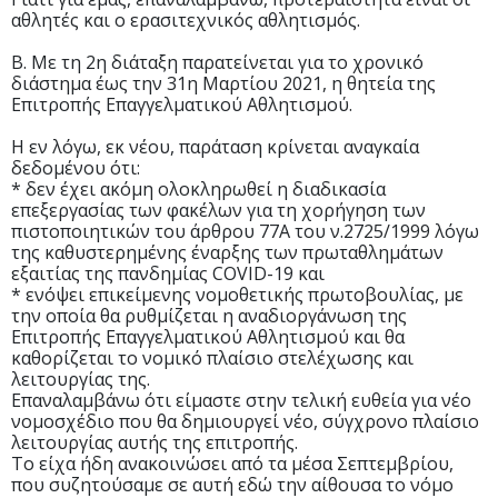
αθλητές και ο ερασιτεχνικός αθλητισμός.
Β. Με τη 2η διάταξη παρατείνεται για το χρονικό
διάστημα έως την 31η Μαρτίου 2021, η θητεία της
Επιτροπής Επαγγελματικού Αθλητισμού.
Η εν λόγω, εκ νέου, παράταση κρίνεται αναγκαία
δεδομένου ότι:
* δεν έχει ακόμη ολοκληρωθεί η διαδικασία
επεξεργασίας των φακέλων για τη χορήγηση των
πιστοποιητικών του άρθρου 77Α του ν.2725/1999 λόγω
της καθυστερημένης έναρξης των πρωταθλημάτων
εξαιτίας της πανδημίας COVID-19 και
* ενόψει επικείμενης νομοθετικής πρωτοβουλίας, με
την οποία θα ρυθμίζεται η αναδιοργάνωση της
Επιτροπής Επαγγελματικού Αθλητισμού και θα
καθορίζεται το νομικό πλαίσιο στελέχωσης και
λειτουργίας της.
Επαναλαμβάνω ότι είμαστε στην τελική ευθεία για νέο
νομοσχέδιο που θα δημιουργεί νέο, σύγχρονο πλαίσιο
λειτουργίας αυτής της επιτροπής.
Το είχα ήδη ανακοινώσει από τα μέσα Σεπτεμβρίου,
που συζητούσαμε σε αυτή εδώ την αίθουσα το νόμο