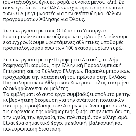
(συνταξιούχοι, έγκυες, ρομά, φυλακισμένοι, κλπ). Σε
συνεργασία με τον ΟΑΕΔ ενισχύσαμε το προσωπικό
των ΟΤΑ με γυμναστές για την ανάπτυξη και άλλων
προγραμμάτων Άθλησης για Όλους.
Σε συνεργασία με τους ΟΤΑ και το Υπουργείο
Εσωτερικών κατασκευάζουμε νέες ή/και βελτιώνουμε-
εκσυγχρονίζουμε υφιστάμενες αθλητικές υποδομές,
προϋπολογισμού άνω των 100 εκατομμυρίων ευρώ.
Σε συνεργασία με την Περιφέρεια Αττικής, το Δήμο
Ραφήνας/Πικερμίου, την Ελληνική Παραολυμπιακή
Επιτροπή και το Σύλλογο Ελλήνων Παραολυμπιονικών,
προχωράμε την κατασκευή του πρώτου στην Ελλάδα
Παραολυμπιακού Αθλητικού Κέντρου. Τέλος του μήνα
ολοκληρώνονται οι μελέτες.
Το εμβληματικό αυτό έργο συμβαδίζει απόλυτα με την
κυβερνητική δέσμευση για την ανάπτυξη πολιτικών
ισότιμης πρόσβασης των Ατόμων με Αναπηρία σε όλες
τις εκφάνσεις της καθημερινής ζωής: στην εκπαίδευση,
την υγεία, την εργασία, τον πολιτισμό, τον αθλητισμό.
Είναι ένα σημαντικό έργο, με εθνική, βαλκανική και
πανευρωπαϊκή διάσταση.