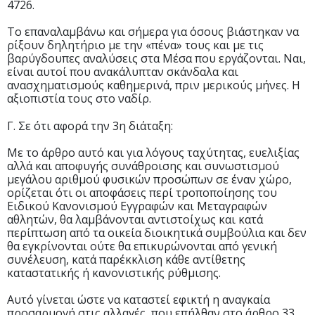
4726.
Το επαναλαμβάνω και σήμερα για όσους βιάστηκαν να
ρίξουν δηλητήριο με την «πένα» τους και με τις
βαρύγδουπες αναλύσεις στα Μέσα που εργάζονται. Ναι,
είναι αυτοί που ανακάλυπταν σκάνδαλα και
ανασχηματισμούς καθημερινά, πριν μερικούς μήνες. Η
αξιοπιστία τους στο ναδίρ.
Γ. Σε ότι αφορά την 3η διάταξη:
Με το άρθρο αυτό και για λόγους ταχύτητας, ευελιξίας
αλλά και αποφυγής συνάθροισης και συνωστισμού
μεγάλου αριθμού φυσικών προσώπων σε έναν χώρο,
ορίζεται ότι οι αποφάσεις περί τροποποίησης του
Ειδικού Κανονισμού Εγγραφών και Μεταγραφών
αθλητών, θα λαμβάνονται αντιστοίχως και κατά
περίπτωση από τα οικεία διοικητικά συμβούλια και δεν
θα εγκρίνονται ούτε θα επικυρώνονται από γενική
συνέλευση, κατά παρέκκλιση κάθε αντίθετης
καταστατικής ή κανονιστικής ρύθμισης.
Αυτό γίνεται ώστε να καταστεί εφικτή η αναγκαία
προσαρμογή στις αλλαγές, που επήλθαν στο άρθρο 33