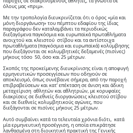
παροχές σε διακρινόμενους αθλητές, τα γνωστά σε
όλους μας «πριμ».
Με την τροπολογία διευκρινίζεται ότι ο όρος «μία και
μόνη διοργάνωση» του πέμπτου εδαφίου της ίδιας
παραγράφου δεν καταλαμβάνει τα περιοδικώς
διεξαγόμενα παγκόσμια και ευρωπαϊκά πρωταθλήματα
ανοιχτού και κλειστού στίβου και τα αντίστοιχα
πρωταθλήματα (παγκόσμια και ευρωπαϊκά) κολύμβησης
που διεξάγονται σε κολυμβητικές δεξαμενές (πισίνες)
μήκους τόσο 50, όσο και 25 μέτρων.
Σκοπός της προκείμενης διευκρίνισης είναι η αποφυγή
ερμηνευτικών προσεγγίσεων που οδηγούν σε
αποκλεισμό, όπως συνέβαινε σήμερα, από την παροχή
επιβραβεύσεων και κατ’ επέκταση σε άνιση και άδικη
μεταχείριση αθλητών και αθλητριών, με κορυφαίες
διακρίσεις σε διεθνείς διοργανώσεις κλειστού στίβου
και σε διεθνείς κολυμβητικούς αγώνες, που
διεξάγονται σε πισίνες μήκους 25 μέτρων.
Αυτό συμβαίνει κατά τα τελευταία χρόνια διότι, κατά
μία ερμηνευτική προσέγγιση, η οποία επικράτησε
λανθασμένα στη διοικητική πρακτική της Γενικής