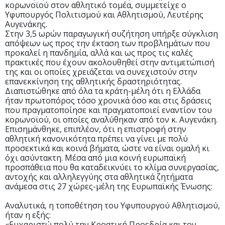
κορωνοϊού στον αθλητικό τομέα, συμμετείχε ο
Υφυπουργός Πολιτισμού και Αθλητισμού, Λευτέρης
Αυγενάκης.
Στην 3,5 ωρών παραγωγική συζήτηση υπήρξε σύγκλιση
απόψεων ως προς την έκταση των προβλημάτων που
προκαλεί η πανδημία, αλλά και ως προς τις καλές
πρακτικές που έχουν ακολουθηθεί στην αντιμετώπισή
της και οι οποίες χρειάζεται να συνεχιστούν στην
επανεκκίνηση της αθλητικής δραστηριότητας.
Διαπιστώθηκε από όλα τα κράτη-μέλη ότι η Ελλάδα
ήταν πρωτοπόρος τόσο χρονικά όσο και στις δράσεις
που πραγματοποίησε και πραγματοποιεί εναντίον του
κορωνοϊού, οι οποίες αναλύθηκαν από τον κ. Αυγενάκη.
Επισημάνθηκε, επιπλέον, ότι η επιστροφή στην
αθλητική κανονικότητα πρέπει να γίνει με πολύ
προσεκτικά και κοινά βήματα, ώστε να είναι ομαλή κι
όχι ασύντακτη. Μέσα από μια κοινή ευρωπαϊκή
προσπάθεια που θα καταδεικνύει το κλίμα συνεργασίας,
αντοχής και αλληλεγγύης στα αθλητικά ζητήματα
ανάμεσα στις 27 χώρες-μέλη της Ευρωπαϊκής Ένωσης:
Αναλυτικά, η τοποθέτηση του Υφυπουργού Αθλητισμού,
ήταν η εξής:
«Ευχαριστώ πολύ την Κροατική Προεδρία και τον