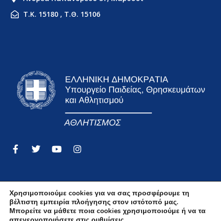
Τ.Κ. 15180 , Τ.Θ. 15106
Χρησιμοποιούμε cookies για να σας προσφέρουμε τη
βέλτιστη εμπειρία πλοήγησης στον ιστότοπό μας.
Όροι Χρήσης
Μπορείτε να μάθετε ποια cookies χρησιμοποιούμε ή να τα
απενεργοποιήσετε στις
ρυθμίσεις
.