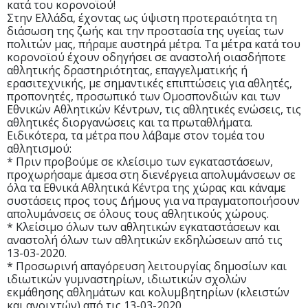
κατά του κορονοϊού!
Στην Ελλάδα, έχοντας ως ύψιστη προτεραιότητα τη
διάσωση της ζωής και την προστασία της υγείας των
πολιτών μας, πήραμε αυστηρά μέτρα. Τα μέτρα κατά του
κορονοϊού έχουν οδηγήσει σε αναστολή οιασδήποτε
αθλητικής δραστηριότητας, επαγγελματικής ή
ερασιτεχνικής, με σημαντικές επιπτώσεις για αθλητές,
προπονητές, προσωπικό των Ομοσπονδιών και των
Εθνικών Αθλητικών Κέντρων, τις αθλητικές ενώσεις, τις
αθλητικές διοργανώσεις και τα πρωταθλήματα.
Ειδικότερα, τα μέτρα που λάβαμε στον τομέα του
αθλητισμού:
* Πριν προβούμε σε κλείσιμο των εγκαταστάσεων,
προχωρήσαμε άμεσα στη διενέργεια απολυμάνσεων σε
όλα τα Εθνικά Αθλητικά Κέντρα της χώρας και κάναμε
συστάσεις προς τους Δήμους για να πραγματοποιήσουν
απολυμάνσεις σε όλους τους αθλητικούς χώρους.
* Κλείσιμο όλων των αθλητικών εγκαταστάσεων και
αναστολή όλων των αθλητικών εκδηλώσεων από τις
13-03-2020.
* Προσωρινή απαγόρευση λειτουργίας δημοσίων και
ιδιωτικών γυμναστηρίων, ιδιωτικών σχολών
εκμάθησης αθλημάτων και κολυμβητηρίων (κλειστών
και ανοιχτών) από τις 13-03-2020.