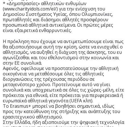
* «Δημοπρασίες» αθλητικών ενθυμίων
(www.charityidols.com/el/) για την ενίσχυση του
Δημoσίου Συστήματος Υγείας, όπου Ολυμπιονίκες,
πρωταθλητές και διάσημοι αθλητές προσφέρουν
προσωπικά αθλητικά αντικείμενα. Οι πρώτες μέρες
είναι εξαιρετικά ενθαρρυντικές.
Η πρόκληση που έχουμε να αντιμετωπίσουμε είναι πως
θα αξιοποιήσουμε αυτή την κρίση, ώστε να ενισχυθεί ο
αθλητισμός, να αυξηθεί η διάχυση της άσκησης, του ευ
αγωνίζεσθαι και του εθελοντισμού στην κοινωνία και
στην ΕΕ συνολικά.
Αφενός, οφείλουμε να προστατεύσουμε την αθλητική
οικογένεια: να μεταθέσουμε όλες τις αθλητικές
διοργανώσεις της τρέχουσας περιόδου σε
μεταγενέστερο χρόνο. Προτείνουμε αυτό να γίνει
συνολικά και υποχρεωτικά σε όλες τις χώρες-μέλη, είτε
πρόκειται για εθνικά, είτε πρόκειται για περιφερειακά ή
ευρωπαϊκά αθλητικά γεγονότα (UEFA κλπ).
Το Erasmus+ μπορεί να βοηθήσει σημαντικά, ιδίως
προς την κατεύθυνση της στήριξης και ανάπτυξης του
ερασιτεχνικού αθλητισμού.
Στην Ελλάδα, ήδη αξιοποιούμε την ψηφιακή τεχνολογία