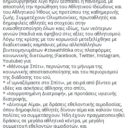
δημιουργήθηκε λίγο πριν ξεσπάσει η πανδημία, με
αποστολή την προώθηση του Αθλητικού Ιδεώδους και
του Αθλητικού Ήθους ως προτύπου της καθημερινής
ζωής. Συμμετέχουν Ολυμπιονίκες, πρωταθλητές και
δημοφιλείς αθλητές κα στοχεύει στην
ευαισθητοποίηση όλων καις ιδίως, των νεότερων
γενιών (παιδιά και έφηβοι) στις αξίες του αθλητισμού.
Λόγω της κρίσης με τον κορωνοϊό μετεξελίχθηκε με
διαδικτυακές καμπάνιες μέσω αλλεπάλληλων
βιντεομηνυμάτων #ziseathlitika στις πλατφόρμες
κοινωνικής δικτύωσης (Facebook, Twitter, Instagram,
Youtube) για:
* «Μένουμε Σπίτι», περνώντας το μήνυμα της
κοινωνικής αποστασιοποίησης και του περιορισμού
της διάδοσης του ιού,
* «Γυμναζόμαστε στο Σπίτι», με σειρά από βίντεο με
ιδέες και ασκήσεις άθλησης στο σπίτι,
* «Ισορροπημένη Διατροφή», με προτάσεις υγιεινής
διατροφής,
* «Δίνουμε Αίμα», με δράσεις εθελοντικής αιμοδοσίας,
όπου δημοφιλείς αθλητές δίνουν αίμα και καλούν τους
πολίτες να συμμετάσχουν. Ήδη έχουν πραγματοποιηθεί
δράσεις σε μεγάλα αθλητικά κέντρα, με μεγάλη
συμμετοχή εθελοντών αιμοδοτών, και