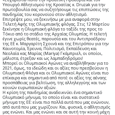
Υπουργό Αθλητισμού της Κρoατίας κ. Druzak για την
πρωτοβουλία σας να συζητήσουμε τις επιπτώσεις της
πανδημίας του κορονοϊού στον αθλητισμό.
Επιτρέψτε μου, να ξεκινήσω με μια αναφορά στην
Τελετή Αφής της Ολυμπιακής φλόγας. Στις 12 Μαρτίου
ξεκίνησε η Ολυμπιακή φλόγα το ταξίδι της προς το
Τόκιο από το στάδιο της Αρχαίας Ολυμπίας. H τελετή
έγινε χωρίς θεατές, παρουσία και του Αντιπροέδρου
της ΕΕ κ. Μαργαρίτη Σχοινά και της Επιτρόπου για την
Καινοτομία, Έρευνα, Πολιτισμό, Εκπαίδευση και
Νεολαία κας Μαρίας (Mariya) Γκάμπριελ, οι οποίοι,
μάλιστα, έτρεξαν και ως λαμπαδηδρόμοι!
Μπορεί οι Ολυμπιακοί Αγώνες να αναβλήθηκαν για το
2021, όμως, τα ιδεώδη και οι αξίες που πρεσβεύουν η
Ολυμπιακή Φλόγα και οι Ολυμπιακοί Αγώνες είναι πιο
επίκαιρα και σημαντικά από ποτέ: οι αξίες της αέναης
προσπάθειας για βελτίωση, της αλληλεγγύης και των
κοινών ευρωπαϊκών αξιών.
Η κρίση της πανδημίας αναδεικνύει ένα σημαντικό
Ολυμπιακό μήνυμα, το οποίο είναι και συστατικό
μήνυμα της ΕΕ: είναι πιο πολλά αυτά που μας ενώνουν,
από αυτά που μας χωρίζουν. Και, φυσικά, ο αθλητισμός
μας ενώνει. Και μας ενώνει και σε αυτή την κοινή μάχη