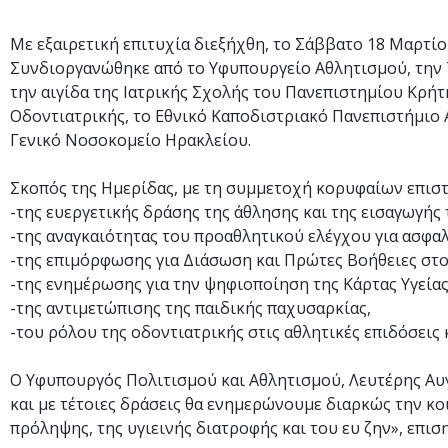
Με εξαιρετική επιτυχία διεξήχθη, το Σάββατο 18 Μαρτίο
Συνδιοργανώθηκε από το Υφυπουργείο Αθλητισμού, την 7
την αιγίδα της Ιατρικής Σχολής του Πανεπιστημίου Κρήτ
Οδοντιατρικής, το Εθνικό Καποδιστριακό Πανεπιστήμιο 
Γενικό Νοσοκομείο Ηρακλείου.
Σκοπός της Ημερίδας, με τη συμμετοχή κορυφαίων επιστ
-της ευεργετικής δράσης της άθλησης και της εισαγωγής
-της αναγκαιότητας του προαθλητικού ελέγχου για ασφα
-της επιμόρφωσης για Διάσωση και Πρώτες Βοήθειες στον
-της ενημέρωσης για την ψηφιοποίηση της Κάρτας Υγείας
-της αντιμετώπισης της παιδικής παχυσαρκίας,
-του ρόλου της οδοντιατρικής στις αθλητικές επιδόσεις 
Ο Υφυπουργός Πολιτισμού και Αθλητισμού, Λευτέρης Αυγε
και με τέτοιες δράσεις θα ενημερώνουμε διαρκώς την κοι
πρόληψης, της υγιεινής διατροφής και του ευ ζην», επισ