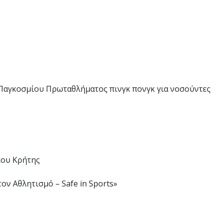
 Παγκοσμίου Πρωταθλήματος πινγκ πονγκ για νοσούντες
ίου Κρήτης
ν Αθλητισμό – Safe in Sports»