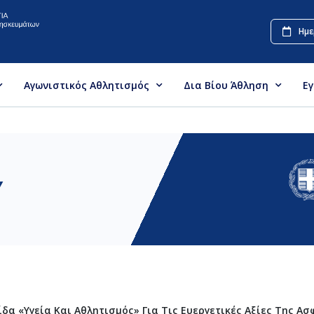
Ημε
Αγωνιστικός Αθλητισμός
Δια Βίου Άθληση
Ε
Υ
δα «Υγεία Και Αθλητισμός» Για Τις Ευεργετικές Αξίες Της Α