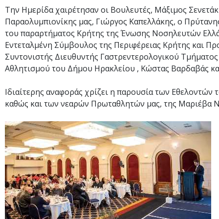
Την Ημερίδα χαιρέτησαν οι Βουλευτές, Μάξιμος Σενετάκ
Παραολυμπιονίκης μας, Γιώργος Καπελλάκης, ο Πρύτανης
του παραρτήματος Κρήτης της Ένωσης Νοσηλευτών Ελλάδ
Εντεταλμένη Σύμβουλος της Περιφέρειας Κρήτης και Πρ
Συντονιστής Διευθυντής Γαστρεντερολογικού Τμήματος σ
Αθλητισμού του Δήμου Ηρακλείου , Κώστας Βαρδαβάς κα
Ιδιαίτερης αναφοράς χρίζει η παρουσία των Εθελοντών 
καθώς και των νεαρών Πρωταθλητών μας, της Μαριέβα Ν