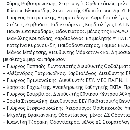
– Χάρης Βαβουρανα?κης, Χειρουργός Ορθοπεδικός, μέλος 
– Κώστας Βλασια?δης, Συντονιστής Οδοντίατρος 7ης ΥΠΕ,
– Γιώργος Επιτροπάκης, Δερματολόγος Αφροδισιολόγος
– Στέλιος Ζερβα?κης, Ειδικευόμενος Καρδιολόγος ΠΑ.Γ.Ν
– Παναγιώτα Καρδαρα?, Οδοντίατρος, μέλος της ΕΕΑΘΛΟ
– Μανώλης Κουταλα?ς, Καρδιολόγος, Επιμελητής Α’ ΠΑ.Γ.
– Κατερίνα Κυρανου?δη, Παιδοδοντι?ατρος, Ταμίας ΕΕΑ
– Μάνος Μπόρτσης, Διευθυντής Μάρκετινγκ και Δημοσίω
με αλτσχάιμερ και πάρκισον
– Γιώργος Παππα?ς, Συντονιστής Διευθυντής Οφθαλμιατρι
– Αλέξανδρος Πατριανα?κος, Καρδιολόγος, Διευθυντής Ε
– Γιώργος Πρινιανα?κης, Διευθυντής ΕΣΥ, ΜΕΘ ΠΑ.Γ.Ν.Η.
– Χρήστος Ραχιω?της, Αναπληρωτής Καθηγητής ΕΚΠΑ, Π
– Γιώργος Σουρβίνος, Διευθυντής Εθνικού Κέντρου Αθλη
– Σοφία Στεφανα?κη, Διευθύντρια ΕΣΥ Παιδιατρικής Βενιζ
– Γιώργος Στεφανουδα?κης, Χειρουργός Ορθοπεδικός, Υπ
– Μιχάλης Σφακιανάκης, Οδοντίατρος, μέλος ΔΣ Οδοντι
– Ιωαννίκη Τζοράκη, Οδοντίατρος, μέλος ΔΣ Στοματολογι