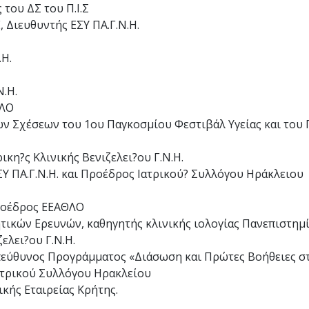
του ΔΣ του Π.Ι.Σ
 Διευθυντής ΕΣΥ ΠΑ.Γ.Ν.Η.
.Η.
Ν.Η.
ΘΛΟ
ν Σχέσεων του 1ου Παγκοσμίου Φεστιβάλ Υγείας και του
κη?ς Κλινικής Βενιζελει?ου Γ.Ν.Η.
ΣΥ ΠΑ.Γ.Ν.Η. και Προέδρος Ιατρικού? Συλλόγου Ηράκλειου
ροέδρος ΕΕΑΘΛΟ
τικών Ερευνών, καθηγητής κλινικής ιολογίας Πανεπιστημ
ελει?ου Γ.Ν.Η.
εύθυνος Προγράμματος «Διάσωση και Πρώτες Βοήθειες στο
ατρικού Συλλόγου Ηρακλείου
κής Εταιρείας Κρήτης.