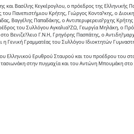
ης και Βασίλης Κεγκέρογλου, ο πρόεδρος της Ελληνικής 
 του Πανεπιστήμιου Κρήτης, Γιώργος Κοντα?κης, ο Διοικη
ας, Βαγγέλης Παπαδάκης, ο Αντιπεριφερεια?ρχης Κρήτης 
οέδρος του Συλλόγου Αγκαλια?ΖΩ, Γεωργία Μηλάκη, ο Πρ
το Βενιζε?λειο Γ.Ν.Η, Γρηγόρης Πασπάτης, ο Αντιδη?μαρ
ι η Γενική Γραμματέας του Συλλόγου Ιδιοκτητών Γυμναστ
του Ελληνικού Ερυθρού Σταυρού και του προέδρου του στ
τασιωνάκη στην πυγμαχία και του Αντώνη Μπουμάκη στο κ