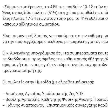
«Σύμφωνα με έρευνες, το 41% των παιδιών 10-12 ετών σ
Ένας στους δύο πολίτες (51%) στη χώρα μας αθλείται σπά
Στις ηλικίες 17-34 ετών στον τόπο μας, το 41% αθλείται 
κάποιου αθλητικού σωματείου.
Είναι σημαντικό, λοιπόν, να ασκούμαστε στην καθημεριν
να την προσεγγίζουμε υπεύθυνα, με ασφάλεια για τον εαυ
Ο κ. Αυγενάκης υπογράμμισε ότι «τα συμπεράσματα και τ
τα διαδώσουμε προς όφελος της καθημερινής άθλησης ό
εφαρμογή του «νους υγιής εν σώματι υγιεί», ευχαριστών
πραγματοποίησή της.
Οι ομιλητές στην Ημερίδα (με αλφαβητική σειρά):
– Δημήτρης Αγαπίου, Υποδιοικητής 7ης ΥΠΕ
– Βασίλης Αμπατζής, Καθηγητής Φυσικής Αγωγής Πρωτο
– Γιάννης Αναστασι?ου, Επιστημονικός συνεργάτης Καρδι