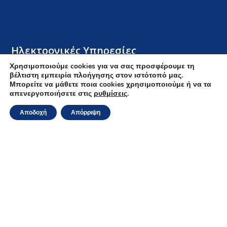
Ηλεκτρονικές Υπηρεσίες
Χρησιμοποιούμε cookies για να σας προσφέρουμε τη
βέλτιστη εμπειρία πλοήγησης στον ιστότοπό μας.
E-Αιτήσεις
Μπορείτε να μάθετε ποια cookies χρησιμοποιούμε ή να τα
Μητρώο Προπονητών
απενεργοποιήσετε στις
ρυθμίσεις
.
Μητρώο Αθλητικών Σωματείων Με Ειδική Αθλητική
Αποδοχή
Απόρριψη
Αναγνώριση
Στοιχεία Επικοινωνίας
Επικοινωνία
Ανδρέα Παπανδρέου 37, Μαρούσι