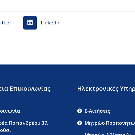
itter
LinkedIn
εία Επικοινωνίας
Ηλεκτρονικές Υπηρ
κοινωνία
E-Αιτήσεις
ρέα Παπανδρέου 37,
Μητρώο Προπονητώ
ούσι
Μητρώο Αθλητικών