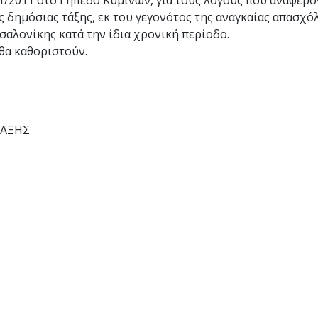
1/2011 στο Γήπεδο Κυμίνων, για τους λόγους που αναφέρο
ς δημόσιας τάξης, εκ του γεγονότος της αναγκαίας απασχ
σαλονίκης κατά την ίδια χρονική περίοδο.
θα καθοριστούν.
ΣΑΞΗΣ