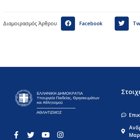
Διαμοιρασμός Άρθρου
Facebook
Tw
Στοιχ
Επι
Ανδ
Μαρ