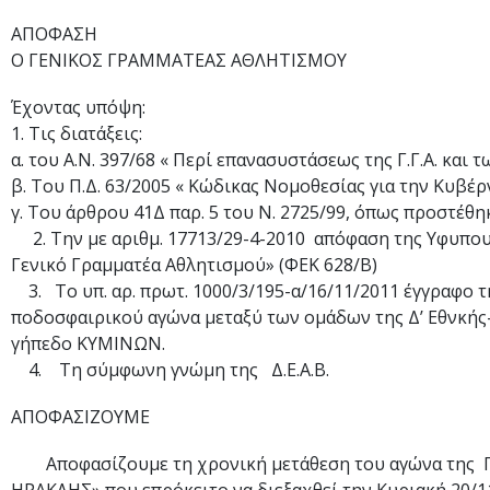
ΑΠΟΦΑΣΗ
Ο ΓΕΝΙΚΟΣ ΓΡΑΜΜΑΤΕΑΣ ΑΘΛΗΤΙΣΜΟΥ
Έχοντας υπόψη:
1. Τις διατάξεις:
α. του Α.Ν. 397/68 « Περί επανασυστάσεως της Γ.Γ.Α. και
β. Του Π.Δ. 63/2005 « Κώδικας Νομοθεσίας για την Κυβέ
γ. Του άρθρου 41Δ παρ. 5 του Ν. 2725/99, όπως προστέθη
2. Την με αριθμ. 17713/29-4-2010 απόφαση της Υφυπο
Γενικό Γραμματέα Αθλητισμού» (ΦΕΚ 628/Β)
3. Το υπ. αρ. πρωτ. 1000/3/195-α/16/11/2011 έγγραφο τ
ποδοσφαιρικού αγώνα μεταξύ των ομάδων της Δ’ Εθνκής
γήπεδο ΚΥΜΙΝΩΝ.
4. Τη σύμφωνη γνώμη της Δ.Ε.Α.Β.
ΑΠΟΦΑΣΙΖΟΥΜΕ
Αποφασίζουμε τη χρονική μετάθεση του αγώνα της Π