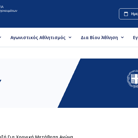
Ημε
Αγωνιστικός Αθλητισμός
Δια Βίου Άθληση
Ε
Υ
ξή Για Χρονική Μετάθεση Αγώνα