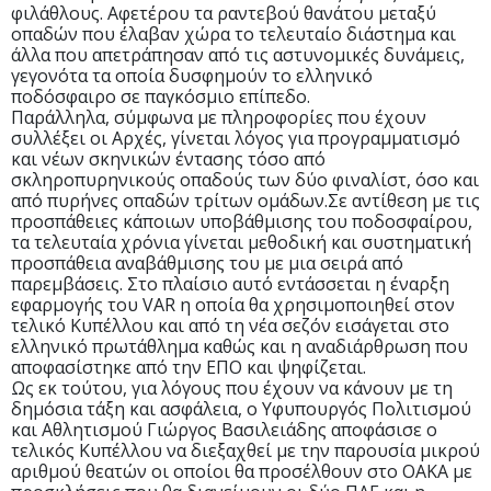
φιλάθλους. Αφετέρου τα ραντεβού θανάτου μεταξύ
οπαδών που έλαβαν χώρα το τελευταίο διάστημα και
άλλα που απετράπησαν από τις αστυνομικές δυνάμεις,
γεγονότα τα οποία δυσφημούν το ελληνικό
ποδόσφαιρο σε παγκόσμιο επίπεδο.
Παράλληλα, σύμφωνα με πληροφορίες που έχουν
συλλέξει οι Αρχές, γίνεται λόγος για προγραμματισμό
και νέων σκηνικών έντασης τόσο από
σκληροπυρηνικούς οπαδούς των δύο φιναλίστ, όσο και
από πυρήνες οπαδών τρίτων ομάδων.Σε αντίθεση με τις
προσπάθειες κάποιων υποβάθμισης του ποδοσφαίρου,
τα τελευταία χρόνια γίνεται μεθοδική και συστηματική
προσπάθεια αναβάθμισης του με μια σειρά από
παρεμβάσεις. Στο πλαίσιο αυτό εντάσσεται η έναρξη
εφαρμογής του VAR η οποία θα χρησιμοποιηθεί στον
τελικό Κυπέλλου και από τη νέα σεζόν εισάγεται στο
ελληνικό πρωτάθλημα καθώς και η αναδιάρθρωση που
αποφασίστηκε από την ΕΠΟ και ψηφίζεται.
Ως εκ τούτου, για λόγους που έχουν να κάνουν με τη
δημόσια τάξη και ασφάλεια, ο Υφυπουργός Πολιτισμού
και Αθλητισμού Γιώργος Βασιλειάδης αποφάσισε ο
τελικός Κυπέλλου να διεξαχθεί με την παρουσία μικρού
αριθμού θεατών οι οποίοι θα προσέλθουν στο ΟΑΚΑ με