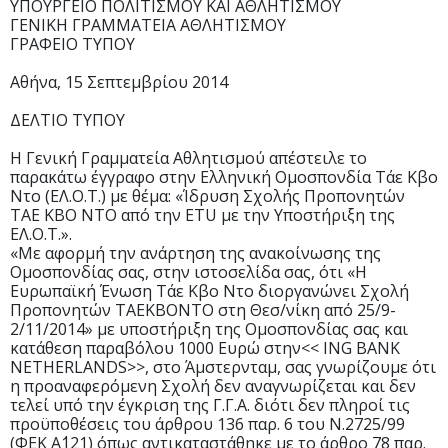
ΥΠΟΥΡΓΕΙΟ ΠΟΛΙΤΙΣΜΟΥ ΚΑΙ ΑΘΛΗΤΙΣΜΟΥ
ΓΕΝΙΚΗ ΓΡΑΜΜΑΤΕΙΑ ΑΘΛΗΤΙΣΜΟΥ
ΓΡΑΦΕΙΟ ΤΥΠΟΥ
Αθήνα, 15 Σεπτεμβρίου 2014
ΔΕΛΤΙΟ ΤΥΠΟΥ
Η Γενική Γραμματεία Αθλητισμού απέστειλε το
παρακάτω έγγραφο στην Ελληνική Ομοσπονδία Τάε Κβο
Ντο (ΕΛ.Ο.Τ.) με θέμα: «Ίδρυση Σχολής Προπονητών
TAE KBO NTO από την ETU με την Υποστήριξη της
ΕΛ.Ο.Τ.».
«Με αφορμή την ανάρτηση της ανακοίνωσης της
Ομοσπονδίας σας, στην ιστοσελίδα σας, ότι «Η
Ευρωπαϊκή Ένωση Τάε Κβο Ντο διοργανώνει Σχολή
Προπονητών ΤΑΕΚΒΟΝΤΟ στη Θεσ/νίκη από 25/9-
2/11/2014» με υποστήριξη της Ομοσπονδίας σας και
κατάθεση παραβόλου 1000 Ευρώ στην<< ING BANK
NETHERLANDS>>, στο Άμστερνταμ, σας γνωρίζουμε ότι
η προαναφερόμενη Σχολή δεν αναγνωρίζεται και δεν
τελεί υπό την έγκριση της Γ.Γ.Α. διότι δεν πληροί τις
προϋποθέσεις του άρθρου 136 παρ. 6 του Ν.2725/99
(ΦΕΚ Α΄121) όπως αντικαταστάθηκε με το άρθρο 78 παρ.